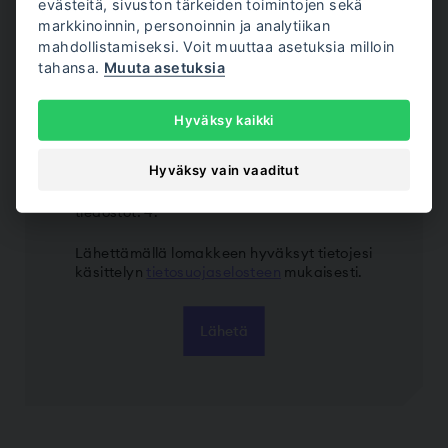
evästeitä, sivuston tärkeiden toimintojen sekä
markkinoinnin, personoinnin ja analytiikan
mahdollistamiseksi. Voit muuttaa asetuksia milloin
tahansa.
Muuta asetuksia
Hyväksy kaikki
Liitetiedosto
Pudota tiedostot tähän tai
Hyväksy vain vaaditut
Valitse tiedostot
Max. tiedoston koko: 200 MB, Max.
tiedostot: 4.
Lähettämällä lomakkeen hyväksyt tietojesi
käsittelyn
tietosuojaselosteen
mukaisesti.