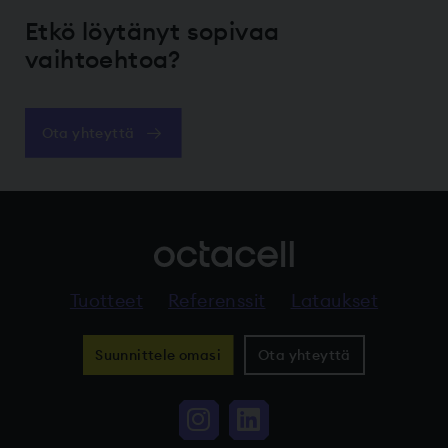
Etkö löytänyt sopivaa
vaihtoehtoa?
Ota yhteyttä
Tuotteet
Referenssit
Lataukset
Suunnittele omasi
Ota yhteyttä
Instagram, Linkki vi
LinkedIn, Linkki