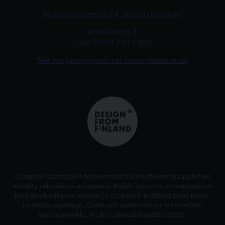
Huopalahdentie 24, 00350 Helsinki
sales@octa.fi
+358 (0)20 730 5380
Tee korjauspyyntö tai anna palautetta
Octacell-tuotteiden tarkemmat tekniset ominaisuudet on
esitelty teknisissä esitteissä. Kaikki sivuston materiaali on
tekijänoikeuksien alaista ja Octacell-tuotteet ovat tuote-
ja mallisuojattuja. Octacell-tuotenimi on rekisteröity
tavaramerkki. Kaikki oikeudet pidätetään.