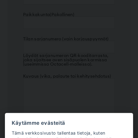
Paikkakunta
(Pakollinen)
Tilan sarjanumero (vain korjauspyynnöt)
Löydät sarjanumeron QR-kooditarrasta,
joka sijaitsee oven sisäpuolen karmissa
(useimmissa Octacell-malleissa).
Kuvaus (vika, palaute tai kehitysehdotus)
Käytämme evästeitä
Tämä verkkosivusto tallentaa tietoja, kuten