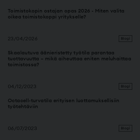
Toimistokopin ostajan opas 2026 - Miten valita
oikea toimistokoppi yritykselle?
23/04/2026
Blogi
Skaalautuva äänieristetty työtila parantaa
tuottavuutta – mikä aiheuttaa eniten meluhaittaa
toimistossa?
04/12/2023
Blogi
Octacell-turvatila erityisen luottamuksellisiin
työtehtäviin
06/07/2023
Blogi