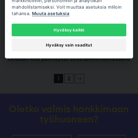
markkinoinnin, personoinnin ja analytiikan
29/04/2022
Blogi
mahdollistamiseksi. Voit muuttaa asetuksia milloin
tahansa.
Muuta asetuksia
Octacell-mallisto on saanut Design from Finland
-merkin
Hyväksy kaikki
21/04/2022
Hyväksy vain vaaditut
Blogi
Octacell-tilat päivittyvät valkotammirimoituksella
Artikkelien sivutus
1
2
Seuraava sivu.
Oletko valmis hankkimaan
työhuoneen?