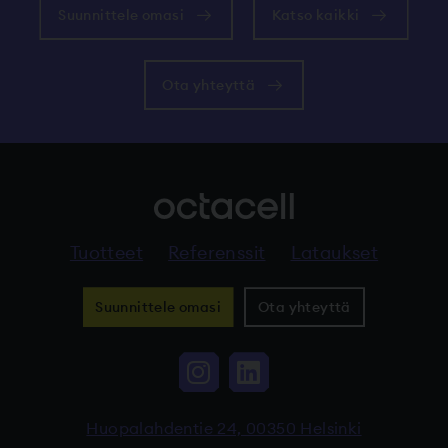
Suunnittele omasi
Katso kaikki
Ota yhteyttä
Tuotteet
Referenssit
Lataukset
Suunnittele omasi
Ota yhteyttä
Instagram, Linkki vi
LinkedIn, Linkki
Huopalahdentie 24, 00350 Helsinki