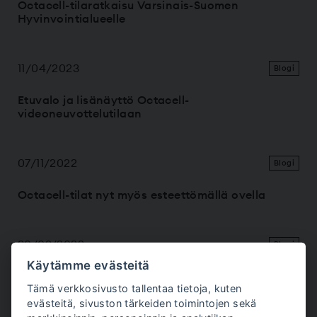
Octacell-tilaratkaisu Varsinais-Suomen
Hyvinvointialueelle
11/04/2023
Blogi
Etuvalo ja lisänäyttö Octacell-
videoneuvottelutilaan
07/11/2022
Blogi
Octacell-tilat nyt myös esteettömällä ovella
30/09/2022
Blogi
Käytämme evästeitä
Octacell-tiloja Suomen rajojen ulkopuolelle
Tämä verkkosivusto tallentaa tietoja, kuten
evästeitä, sivuston tärkeiden toimintojen sekä