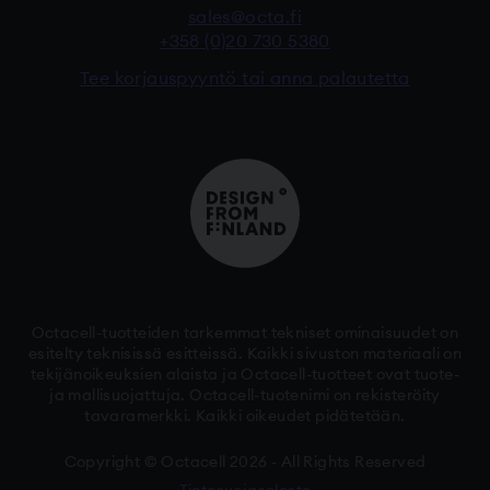
sales@octa.fi
+358 (0)20 730 5380
Tee korjauspyyntö tai anna palautetta
Octacell-tuotteiden tarkemmat tekniset ominaisuudet on
esitelty teknisissä esitteissä. Kaikki sivuston materiaali on
tekijänoikeuksien alaista ja Octacell-tuotteet ovat tuote-
ja mallisuojattuja. Octacell-tuotenimi on rekisteröity
tavaramerkki. Kaikki oikeudet pidätetään.
Copyright © Octacell 2026 - All Rights Reserved