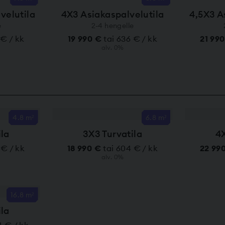
velutila
4X3 Asiakaspalvelutila
4,5X3 A
e
2-4 hengelle
 € / kk
19 990 €
tai 636 € / kk
21 99
alv. 0%
4.8 m²
6.8 m²
ila
3X3 Turvatila
4X
 € / kk
18 990 €
tai 604 € / kk
22 99
alv. 0%
16.8 m²
ila