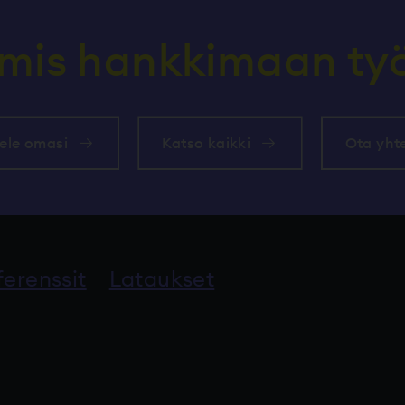
lmis hankkimaan t
ele omasi
Katso kaikki
Ota yht
ferenssit
Lataukset
alveluun.
n palveluun.