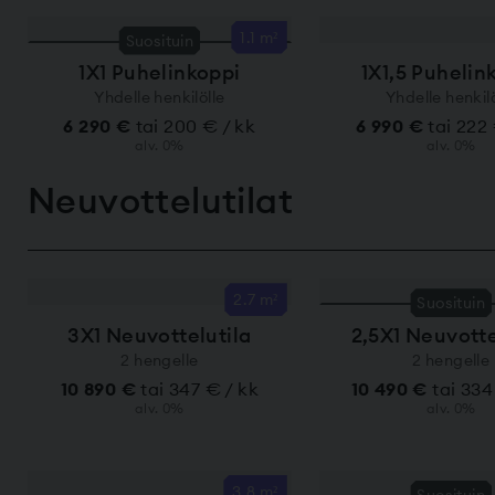
1.1 m²
Suosituin
1X1 Puhelinkoppi
1X1,5 Puhelin
Yhdelle henkilölle
Yhdelle henkilö
6 290 €
tai 200 € / kk
6 990 €
tai 222
alv. 0%
alv. 0%
Neuvottelu­tilat
2.7 m²
Suosituin
3X1 Neuvottelutila
2,5X1 Neuvotte
2 hengelle
2 hengelle
10 890 €
tai 347 € / kk
10 490 €
tai 334
alv. 0%
alv. 0%
3.8 m²
Suosituin