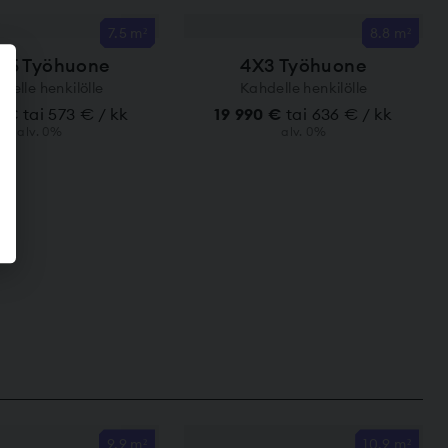
7.5 m²
8.8 m²
,5 Työhuone
4X3 Työhuone
delle henkilölle
Kahdelle henkilölle
0 €
tai 573 € / kk
19 990 €
tai 636 € / kk
alv. 0%
alv. 0%
9.9 m²
10.9 m²