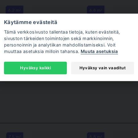
6.2 m²
6.8 m²
one
3X3 Työhuone
4X2
Käytämme evästeitä
ölle
Yhdelle henkilölle
Kah
Tämä verkkosivusto tallentaa tietoja, kuten evästeitä,
 € / kk
15 990 €
tai 509 € / kk
17 99
sivuston tärkeiden toimintojen sekä markkinoinnin,
alv. 0%
personoinnin ja analytiikan mahdollistamiseksi. Voit
muuttaa asetuksia milloin tahansa.
Muuta asetuksia
Hyväksy kaikki
Hyväksy vain vaaditut
7.5 m²
8.8 m²