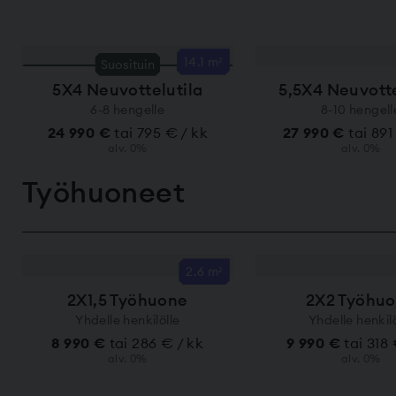
14.1 m²
Suosituin
5X4 Neuvottelutila
5,5X4 Neuvotte
6-8 hengelle
8-10 hengell
24 990 €
tai 795 € / kk
27 990 €
tai 891
alv. 0%
alv. 0%
Työhuoneet
2.6 m²
2X1,5 Työhuone
2X2 Työhu
Yhdelle henkilölle
Yhdelle henkilö
8 990 €
tai 286 € / kk
9 990 €
tai 318
alv. 0%
alv. 0%