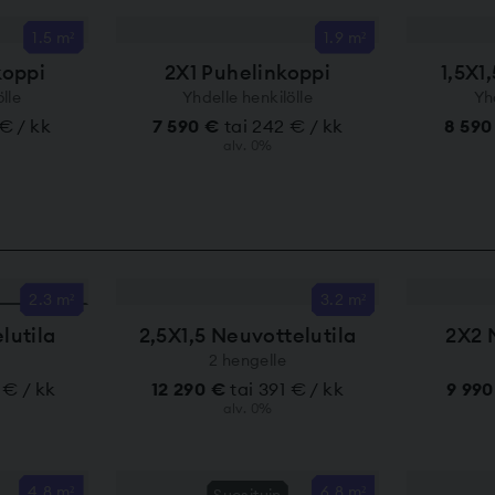
1.5 m²
1.9 m²
koppi
2X1 Puhelinkoppi
1,5X1
lle
Yhdelle henkilölle
Yh
 € / kk
7 590 €
tai 242 € / kk
8 59
alv. 0%
2.3 m²
3.2 m²
lutila
2,5X1,5 Neuvottelutila
2X2 
2 hengelle
 € / kk
12 290 €
tai 391 € / kk
9 99
alv. 0%
4.8 m²
6.8 m²
Suosituin