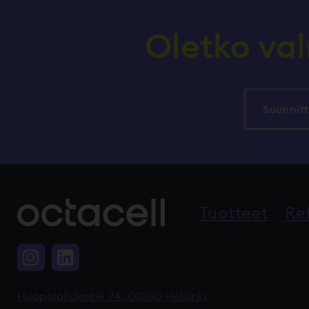
Oletko va
Suunnitt
Tuotteet
Re
Instagram, Linkki vie ulkoiseen p
LinkedIn, Linkki vie ulkoisee
Huopalahdentie 24, 00350 Helsinki