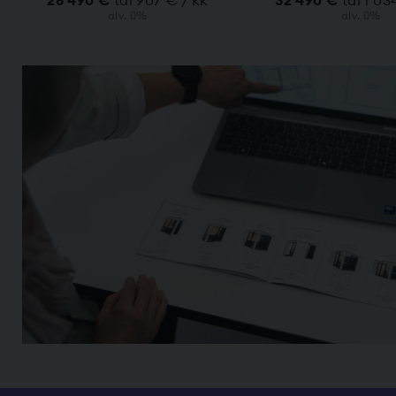
28 490 €
tai 907 € / kk
32 490 €
tai 1 03
alv. 0%
alv. 0%