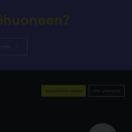
yöhuoneen?
eyttä
Suunnittele omasi
Ota yhteyttä