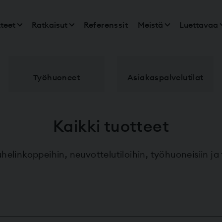
teet
Ratkaisut
Referenssit
Meistä
Luettavaa
Työhuoneet
Asiakaspalvelu­tilat
Kaikki tuotteet
helinkoppeihin, neuvottelutiloihin, työhuoneisiin ja 