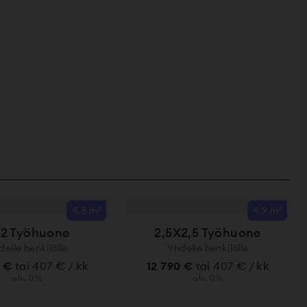
4.8 m²
4.9 m²
2 Työhuone
2,5X2,5 Työhuone
delle henkilölle
Yhdelle henkilölle
0 €
tai 407 € / kk
12 790 €
tai 407 € / kk
alv. 0%
alv. 0%