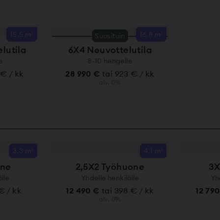
15.5 m²
16.8 m²
Suosituin
lutila
6X4 Neuvottelutila
e
8-10 hengelle
 € / kk
28 990 €
tai 923 € / kk
alv. 0%
3.3 m²
4.1 m²
one
2,5X2 Työhuone
3X
lle
Yhdelle henkilölle
Yh
 € / kk
12 490 €
tai 398 € / kk
12 79
alv. 0%