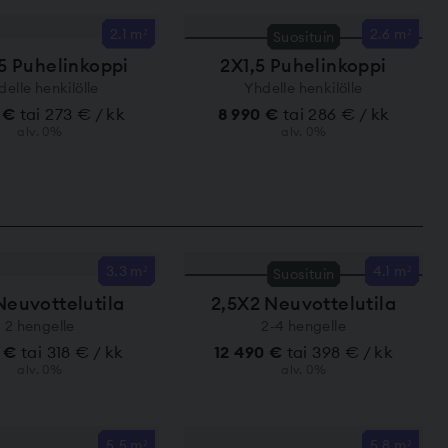
2.1 m²
2.6 m²
Suosituin
,5 Puhelinkoppi
2X1,5 Puhelinkoppi
delle henkilölle
Yhdelle henkilölle
0 €
tai 273 € / kk
8 990 €
tai 286 € / kk
alv. 0%
alv. 0%
3.3 m²
4.1 m²
Suosituin
Neuvottelutila
2,5X2 Neuvottelutila
2 hengelle
2-4 hengelle
0 €
tai 318 € / kk
12 490 €
tai 398 € / kk
alv. 0%
alv. 0%
5.5 m²
5.8 m²