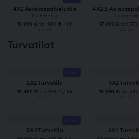
4X2 Asiakaspalvelutila
4X2,5 Asiakaspal
2-4 hengelle
2-4 hengell
15 990 €
tai 509 € / kk
17 990 €
tai 573
alv. 0%
alv. 0%
Turvatilat
3.3 m²
2X2 Turvatila
3X2 Turvat
12 490 €
tai 398 € / kk
15 290 €
tai 487
alv. 0%
alv. 0%
14.1 m²
5X4 Turvatila
6X4 Turvat