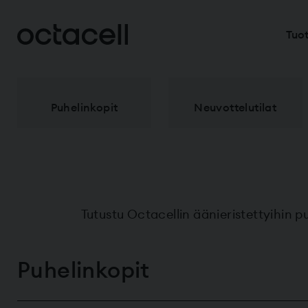
Tuot
Puhelinkopit
Neuvottelu­tilat
Tutustu Octacellin äänieristettyihin pu
Puhelinkopit