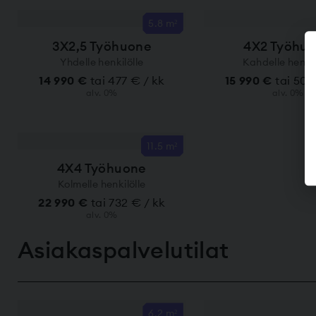
5.8 m²
3X2,5 Työhuone
4X2 Työhu
Yhdelle henkilölle
Kahdelle henkil
14 990 €
tai 477 € / kk
15 990 €
tai 509
alv. 0%
alv. 0%
11.5 m²
4X4 Työhuone
Kolmelle henkilölle
22 990 €
tai 732 € / kk
alv. 0%
Asiakaspalvelu­tilat
6.2 m²