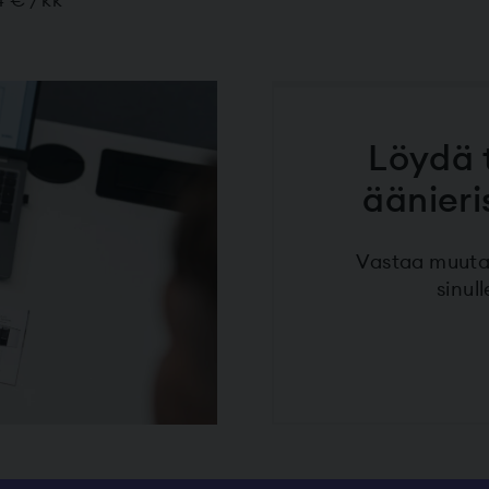
4 € / kk
Löydä 
äänieri
Vastaa muuta
sinul