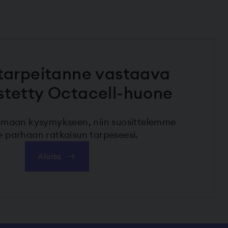
tarpeitanne vastaava
stetty Octacell-huone
maan kysymykseen, niin suosittelemme
le parhaan ratkaisun tarpeseesi.
Aloita