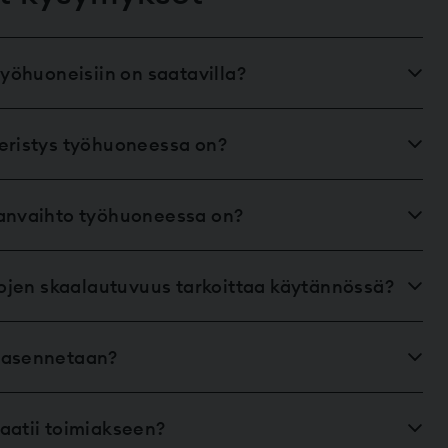
työhuoneisiin on saatavilla?
eristys työhuoneessa on?
manvaihto työhuoneessa on?
ilojen skaalautuvuus tarkoittaa käytännössä?
 asennetaan?
aatii toimiakseen?