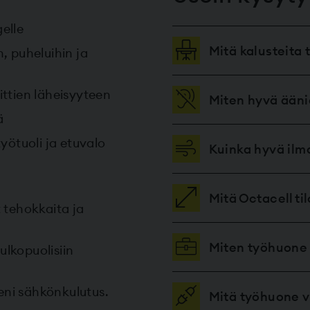
elle
Mitä kalusteita 
, puheluihin ja
eittien läheisyyteen
Miten hyvä ääni
ä
yötuoli ja etuvalo
Kuinka hyvä il
Mitä Octacell t
 tehokkaita ja
Miten työhuone
ulkopuolisiin
ieni sähkönkulutus.
Mitä työhuone v