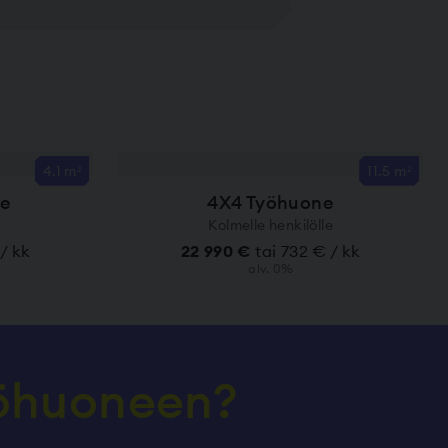
4.1 m²
11.5 m²
ne
4X4 Työhuone
Kolmelle henkilölle
 / kk
22 990 €
tai 732 € / kk
alv. 0%
yöhuoneen?