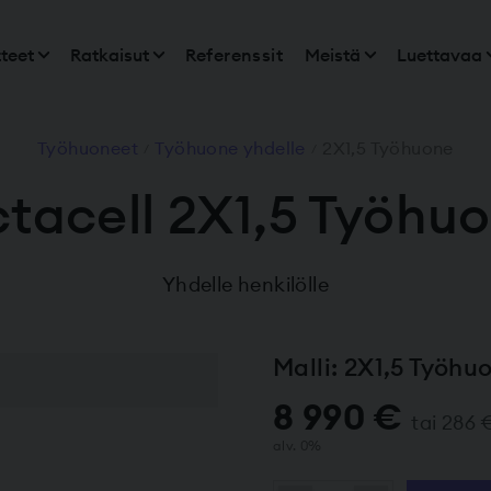
teet
Ratkaisut
Referenssit
Meistä
Luettavaa
Työhuoneet
Työhuone yhdelle
2X1,5 Työhuone
/
/
tacell 2X1,5 Työhu
Yhdelle henkilölle
Malli: 2X1,5 Työh
8 990 €
tai 286 
alv. 0%