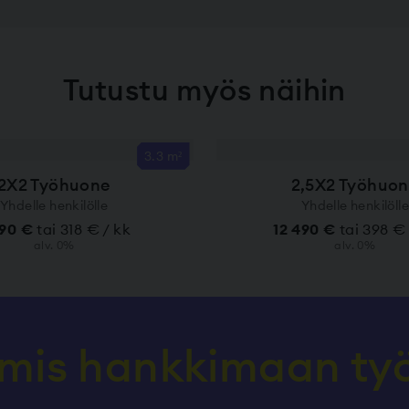
Tutustu myös näihin
3.3 m²
2X2 Työhuone
2,5X2 Työhuo
Yhdelle henkilölle
Yhdelle henkilölle
990 €
tai 318 € / kk
12 490 €
tai 398 €
alv. 0%
alv. 0%
lmis hankkimaan t