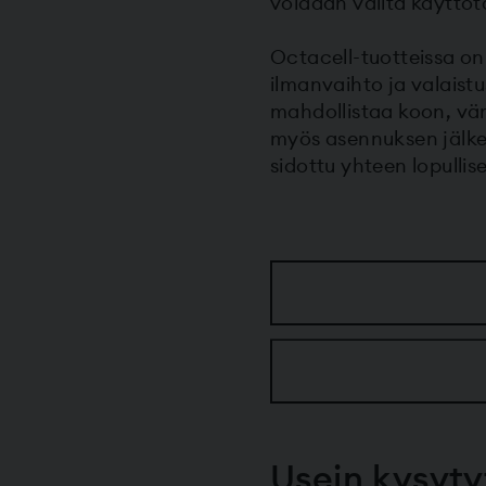
voidaan valita käyttöta
Octacell-tuotteissa on
ilmanvaihto ja valaist
mahdollistaa koon, vä
myös asennuksen jälkee
sidottu yhteen lopullis
Usein kysyt