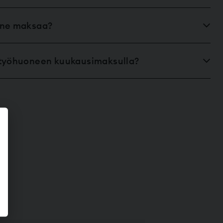
one maksaa?
 työhuoneen kuukausimaksulla?