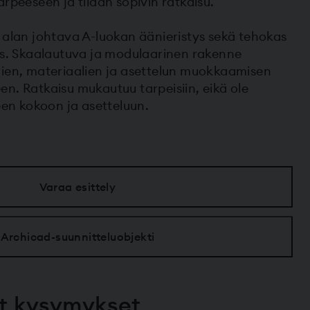
rpeeseen ja tilaan sopivin ratkaisu.
 alan johtava A-luokan äänieristys sekä tehokas
us. Skaalautuva ja modulaarinen rakenne
rien, materiaalien ja asettelun muokkaamisen
n. Ratkaisu mukautuu tarpeisiin, eikä ole
een kokoon ja asetteluun.
Varaa esittely
Archicad-suunnitteluobjekti
yt kysymykset