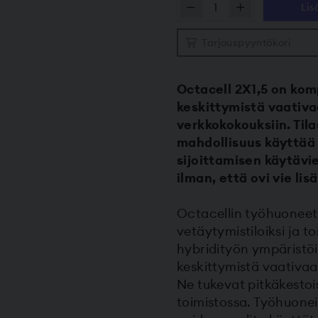
Lis
Tarjouspyyntö­kori
Octacell 2X1,5 on ko
keskittymistä vaativa
verkkokokouksiin. Til
mahdollisuus käyttää 
sijoittamisen käytävi
ilman, että ovi vie lisä
Octacellin työhuoneet 
vetäytymistiloiksi ja t
hybridityön ympäristöih
keskittymistä vaativaa
Ne tukevat pitkäkestoi
toimistossa. Työhuoneit