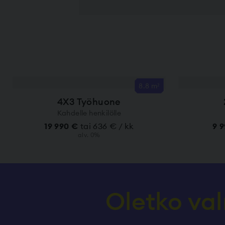
8.8 m²
4X3 Työhuone
Kahdelle henkilölle
19 990 €
tai 636 € / kk
9 
alv. 0%
Oletko va