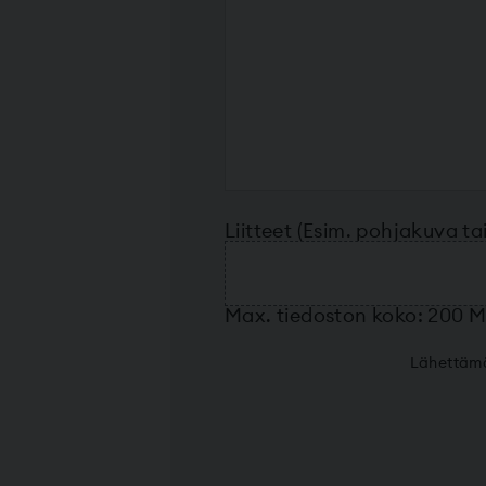
Liitteet (Esim. pohjakuva t
Max. tiedoston koko: 200 M
Lähettämä