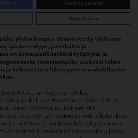
ää koriin
Muokkaa tuotetta
0
Pyydä tarjous
mpakti yhden hengen äänieristetty työhuone
an työskentelyyn, puheluihin ja
assa on korkeussäädettävä työpöytä, ja
ergonomista toimistotuolia. Liukuovi tekee
en ja kulkureittien läheisyyteen mahdolliseksi
tilaa.
(joita kutsutaan myös työtiloiksi,
oimistokopeiksi) soveltuvat avotoimistoihin ja
in, joissa tarvitaan rauhallinen tila
n työskentelyyn, puheluihin ja verkkokokouksiin.
sta ja häiriötöntä työskentelyä nykyaikaisessa
a on saatavilla useissa eri kokoluokissa, joista