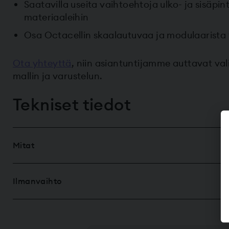
Saatavilla useita vaihtoehtoja ulko- ja sisäpin
materiaaleihin
Osa Octacellin skaalautuvaa ja modulaarista 
Ota yhteyttä
, niin asiantuntijamme auttavat va
mallin ja varustelun.
Tekniset tiedot
Mitat
Ilmanvaihto