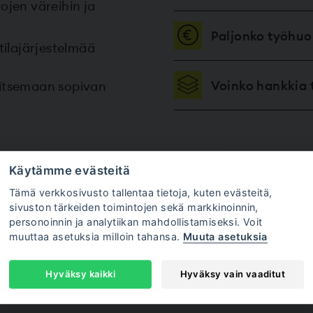
tojen väreihin ja
Paljonko työhu
tilajärjestelmää
Voinko hankkia
litsemaan sopivan
Käytämme evästeitä
Tämä verkkosivusto tallentaa tietoja, kuten evästeitä,
sivuston tärkeiden toimintojen sekä markkinoinnin,
personoinnin ja analytiikan mahdollistamiseksi. Voit
muuttaa asetuksia milloin tahansa.
Muuta asetuksia
Hyväksy kaikki
Hyväksy vain vaaditut