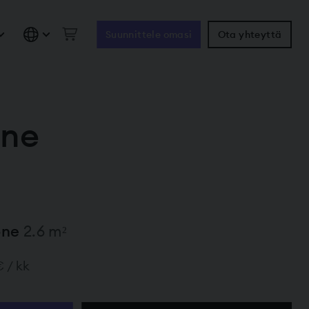
Suunnittele omasi
Ota yhteyttä
one
uone
2.6 m²
€ / kk