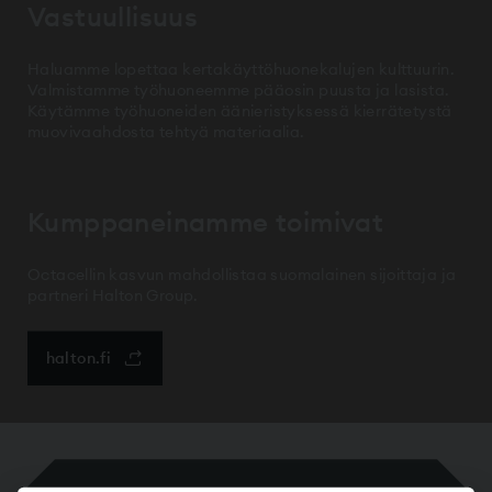
Vastuullisuus
Haluamme lopettaa kertakäyttöhuonekalujen kulttuurin.
Valmistamme työhuoneemme pääosin puusta ja lasista.
Käytämme työhuoneiden äänieristyksessä kierrätetystä
muovivaahdosta tehtyä materiaalia.
Kumppaneinamme toimivat
Octacellin kasvun mahdollistaa suomalainen sijoittaja ja
partneri Halton Group.
halton.fi
avautuu uuteen ikkunaan