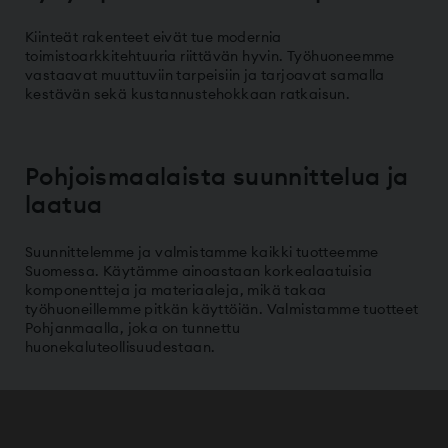
Kiinteät rakenteet eivät tue modernia
toimistoarkkitehtuuria riittävän hyvin. Työhuoneemme
vastaavat muuttuviin tarpeisiin ja tarjoavat samalla
kestävän sekä kustannustehokkaan ratkaisun.
Pohjoismaalaista suunnittelua ja
laatua
Suunnittelemme ja valmistamme kaikki tuotteemme
Suomessa. Käytämme ainoastaan korkealaatuisia
komponentteja ja materiaaleja, mikä takaa
työhuoneillemme pitkän käyttöiän. Valmistamme tuotteet
Pohjanmaalla, joka on tunnettu
huonekaluteollisuudestaan.