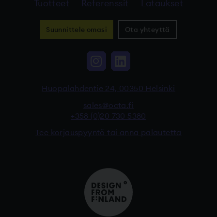
Tuotteet
Referenssit
Lataukset
Suunnittele omasi
Ota yhteyttä
Instagram, Linkki vi
LinkedIn, Linkki
Huopalahdentie 24, 00350 Helsinki
sales@octa.fi
+358 (0)20 730 5380
Tee korjauspyyntö tai anna palautetta