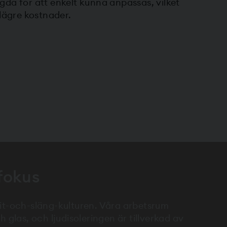
da för att enkelt kunna anpassas, vilket
 lägre kostnader.
 fokus
 slit-och-släng-kulturen. Våra arbetsrum
 glas, och ljudisoleringen är tillverkad av