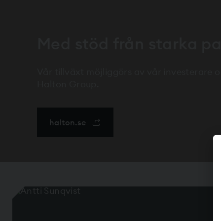
Med stöd från starka pa
Vår tillväxt möjliggörs av vår investerare 
Halton Group.
halton.se
öppnas i ett nytt fönster