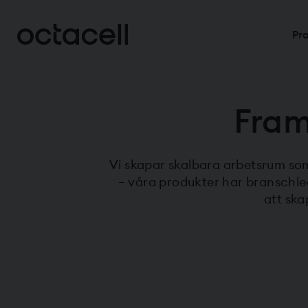
Pr
Fram
Vi skapar skalbara arbetsrum som
– våra produkter har branschled
att ska