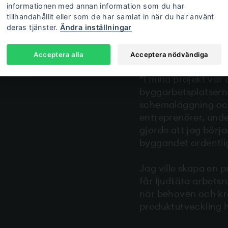
informationen med annan information som du har
tillhandahållit eller som de har samlat in när du har använt
Octacell Ab grunda
deras tjänster.
Ändra inställningar
har lång erfarenhe
Finlands största b
Acceptera alla
Acceptera nödvändiga
”I mina projekt var 
byggarbetsplatserna
schemaläggning och
entreprenörer, unde
gjorde att jag börj
byggandet ordentli
Jag ville skapa en 
får ljudtäta arbets
när behoven och kr
produktutveckling ha