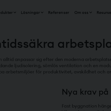
odukter
Lösningar
Referenser
Om oss
Resurse
tidssäkra arbetspl
 alltid anpassar sig efter den moderna arbetsplats
ande ljudisolering, sömlös ventilation och en modul
pa arbetsmiljöer för produktivitet, avskildhet och a
Nya krav på
Fast byggnation hänger