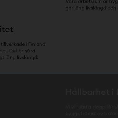
Våra arbetsrum är bygg
ger lång livslängd och
itet
illverkade i Finland
l. Det är så vi
gt lång livslängd.
Hållbarhet i
Vi vill sätta stopp för
byggs främst av trä och