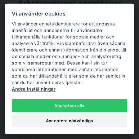
Arbetsrummens egenskaper
Vi använder cookies
Våra arbetsrum anpassar sig till alla
arbetsmiljöer och användningsområden.
Vi använder enhetsidentifierare för att anpassa
innehållet och annonserna till användarna,
tillhandahålla funktioner för sociala medier och
analysera vår trafik. Vi vidarebefordrar även sådana
Färger
identifierare och annan information från din enhet till
de sociala medier och annons- och analysföretag
Anpassningsbara ytor och 32 alternativ för
invändig klädsel.
som vi samarbetar med. Dessa kan i sin tur
kombinera informationen med annan information
som du har tillhandahållit eller som de har samlat in
när du har använt deras tjänster.
Ändra inställningar
Inredning
Stort urval av möbler - från bord till
Acceptera alla
videokonferenssystem.
Acceptera nödvändiga