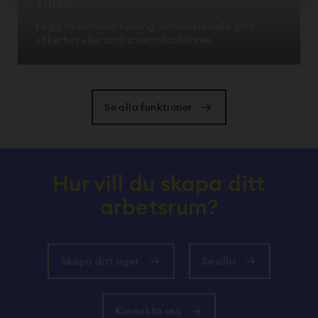
Tillval
Lägg till eldriven kylning, antibakteriella ytor,
säkerhet eller andra extrafunktioner.
Se alla funktioner
Hur vill du skapa ditt
arbetsrum?
Skapa ditt eget
Se alla
Kontakta oss