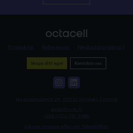
Produkter
Referenser
Nedladdningsbart
Skapa ditt eget
Kontakta oss
Instagram, Linkki vi
LinkedIn, Linkki
Huopalahdentie 24, 00350 Helsinki, Finland
sales@octa.fi
+358 (0)20 730 5380
Lämna respons eller gör felanmälan