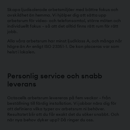
Skapa ljudisolerade arbetsmiljöer med bättre fokus och
avskildhet än hemma. Vi hjälper dig att sätta upp
arbetsrum för video- och telefonsamtal, större möten och
individuellt fokus – så att det alltid finns rätt rum för rätt
jobb.
Alla våra arbetsrum har minst ljudklass A, och många når
högre än A+ enligt ISO 23351-1. De kan placeras var som
helst i lokalen.
Personlig service och snabb
leverans
Octacells arbetsrum levereras på fem veckor – från
beställning till färdig installation. Vi jobbar nära dig för
att definiera vilka typer av arbetsrum ni behöver.
Resultatet blir att du får exakt det du söker snabbt. Och
när nya behov dyker upp? Då ringer du oss.