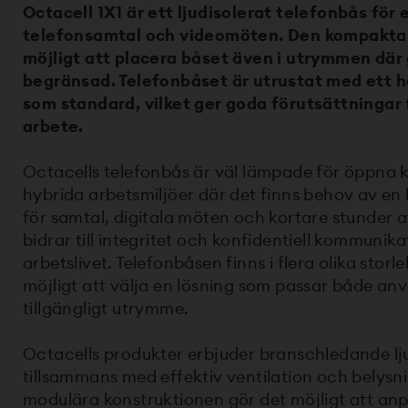
Octacell 1X1 är ett ljudisolerat telefonbås för 
telefonsamtal och videomöten. Den kompakta 
möjligt att placera båset även i utrymmen där
begränsad. Telefonbåset är utrustat med ett h
som standard, vilket ger goda förutsättningar
arbete.
Octacells telefonbås är väl lämpade för öppna
hybrida arbetsmiljöer där det finns behov av en 
för samtal, digitala möten och kortare stunder 
bidrar till integritet och konfidentiell kommunik
arbetslivet. Telefonbåsen finns i flera olika storle
möjligt att välja en lösning som passar både a
tillgängligt utrymme.
Octacells produkter erbjuder branschledande ljud
tillsammans med effektiv ventilation och belysn
modulära konstruktionen gör det möjligt att anpa