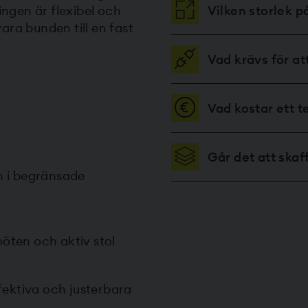
Vilken storlek p
ingen är flexibel och
ara bunden till en fast
Vad krävs för at
Vad kostar ett 
Går det att ska
n i begränsade
möten och aktiv stol
fektiva och justerbara