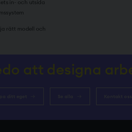
ets in- och utsida
umssystem
lja rätt modell och
edo att designa ar
pa ditt eget
Se alla
Kontakt os