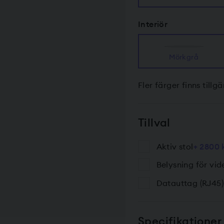
Interiör
Mörkgrå
Fler färger finns till
Tillval
Aktiv stol
+ 2800 
Belysning för vi
Datauttag (RJ45)
Specifikationer