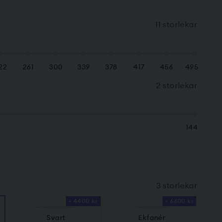
11 storlekar
22
261
300
339
378
417
456
495
2 storlekar
144
3 storlekar
+ 4400 kr
+ 6600 kr
Svart
Ekfanér