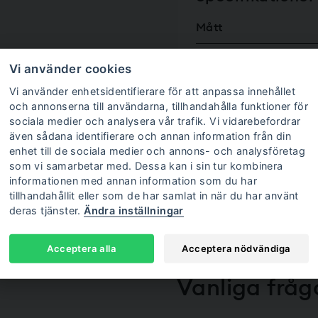
Mått
Ventilation
Vi använder cookies
Vi använder enhetsidentifierare för att anpassa innehållet
och annonserna till användarna, tillhandahålla funktioner för
Totalt
sociala medier och analysera vår trafik. Vi vidarebefordrar
Montering och leverans
även sådana identifierare och annan information från din
enhet till de sociala medier och annons- och analysföretag
Installationspriset gäller i
som vi samarbetar med. Dessa kan i sin tur kombinera
informationen med annan information som du har
tillhandahållit eller som de har samlat in när du har använt
deras tjänster.
Ändra inställningar
Acceptera alla
Acceptera nödvändiga
Vanliga fråg