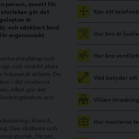
en person, avsett för
Kan ett telefonb
storleken gör det
 golvytan är
öj- och sänkbart bord
Hur bra är ljudi
 för ergonomiskt
Hur bra ventilat
 kontorslandskap och
lugn och avskild plats
av fokuserat arbete. De
Vad betyder att
ation i det moderna
kar, vilket gör det
nvändningsbehov och
Vilken inredning
isolering i klass A,
Hur monteras t
ing. Den skalbara och
ssa storlek, färger,