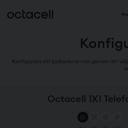
Pr
Konfigu
Konfigurera ett ljudisolerat rum genom att välj
s
Octacell 1X1 Tele
Bild
2D
3D
Länk