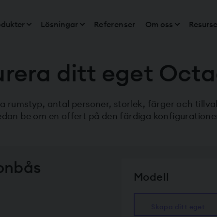
odukter
Lösningar
Referenser
Om oss
Resurse
rera ditt eget Oct
a rumstyp, antal personer, storlek, färger och tillva
edan be om en offert på den färdiga konfiguratione
fonbås
Modell
Skapa ditt eget