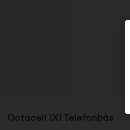
Octacell 1X1 Telefonbås