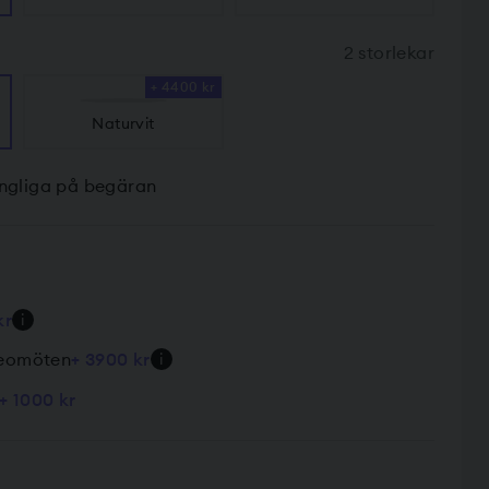
2 storlekar
+ 4400 kr
Naturvit
gängliga på begäran
kr
i
deomöten
+ 3900 kr
i
+ 1000 kr