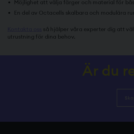
Möjlighet att välja färger och material för bås
En del av Octacells skalbara och modulära r
Kontakta oss
så hjälper våra experter dig att vä
utrustning för dina behov.
Är du r
Ska