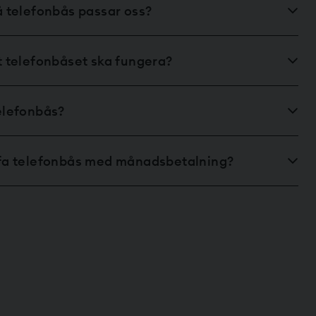
å telefonbås passar oss?
t telefonbåset ska fungera?
telefonbås?
ffa telefonbås med månadsbetalning?