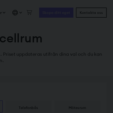
r
Skapa ditt eget
Kontakta oss
acellrum
l. Priset uppdateras utifrån dina val och du kan
n.
Telefonbås
Mötesrum