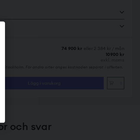
74 900 kr
eller 2 384 kr / mån
10900 kr
exkl. moms
nom Stockholm. För andra orter anges kostnaden separat i offerten.
Lägg i varukorg
0
or och svar