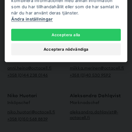
kombinera informationen med annan information
rene.turunen@­octacell.fi
janne.heikkonen@­
som du har tillhandahållit eller som de har samlat in
octacell.fi
+358 (0)45 201 4529
när du har använt deras tjänster.
+358 (0)44 575 3215
Ändra inställningar
Fler teammedlemmar
Acceptera alla
Acceptera nödvändiga
Onni Heino
Miikka Merinen
Produktionsingenjör
Produktionsdirektör
onni.heino@­octacell.fi
miikka.merinen@­octacell.fi
+358 (0)44 238 0146
+358 (0)40 530 9592
Niko Huotari
Aleksandra Dahlqvist
Inköpschef
Marknadschef
niko.huotari@­octacell.fi
aleksandra.dahlqvist@­
octacell.fi
+358 (0)50 568 8839