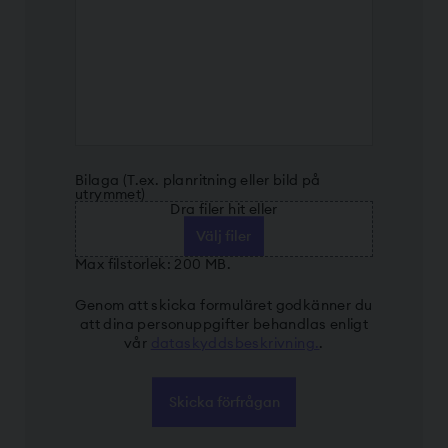
Bilaga (T.ex. planritning eller bild på
utrymmet)
Dra filer hit eller
Välj filer
Max filstorlek: 200 MB.
Genom att skicka formuläret godkänner du
att dina personuppgifter behandlas enligt
vår
dataskyddsbeskrivning.
.