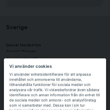
Sverige
Daniel Nordström
Account Manager
daniel.nordstrom@­
octacell.com
Vi använder cookies
+46 70 350 80 67
Vi använder enhetsidentifierare för att anpassa
innehållet och annonserna till användarna,
Installation
tillhandahålla funktioner för sociala medier och
analysera vår trafik. Vi vidarebefordrar även sådana
identifierare och annan information från din enhet till
Rene Turunen
Janne Heikkonen
de sociala medier och annons- och analysföretag
Installation Manager
Installation Manager
som vi samarbetar med. Dessa kan i sin tur