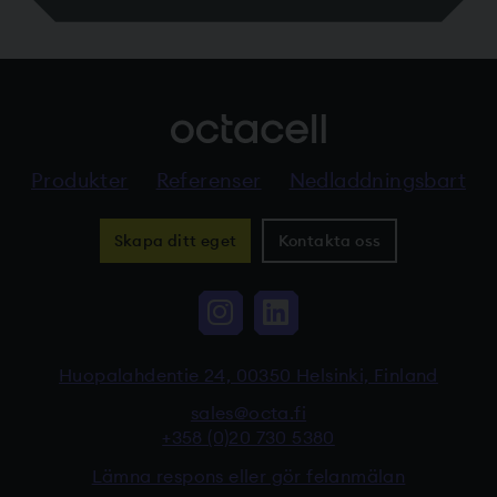
Produkter
Referenser
Nedladdningsbart
Skapa ditt eget
Kontakta oss
Instagram, Linkki vi
LinkedIn, Linkki
Huopalahdentie 24, 00350 Helsinki, Finland
sales@octa.fi
+358 (0)20 730 5380
Lämna respons eller gör felanmälan