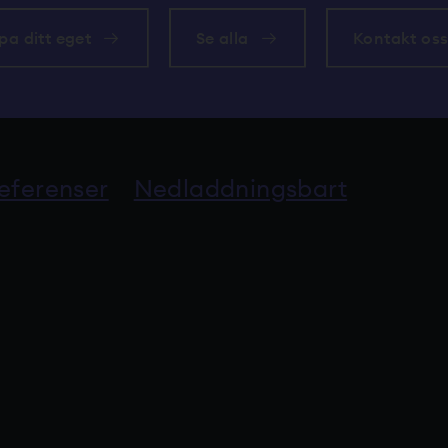
pa ditt eget
Se alla
Kontakt os
eferenser
Nedladdningsbart
alveluun.
n palveluun.