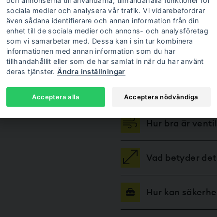
och annonserna till användarna, tillhandahålla funktioner för
Vanliga fråg
sociala medier och analysera vår trafik. Vi vidarebefordrar
även sådana identifierare och annan information från din
enhet till de sociala medier och annons- och analysföretag
som vi samarbetar med. Dessa kan i sin tur kombinera
informationen med annan information som du har
Vilken typ av lå
tillhandahållit eller som de har samlat in när du har använt
deras tjänster.
Ändra inställningar
How good is the
Acceptera alla
Acceptera nödvändiga
Hur bra är vent
Vad betyder det
Hur kan säkerh