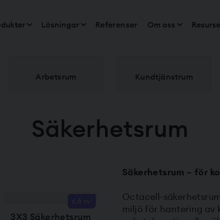
odukter
Lösningar
Referenser
Om oss
Resurse
Arbetsrum
Kundtjänstrum
Säkerhetsrum
Säkerhetsrum – för ko
Octacell-säkerhetsrum 
6.8 m²
miljö för hantering av
3X3 Säkerhetsrum