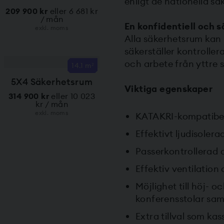
enligt de nationella s
209 900 kr
eller 6 681 kr
/ mån
En konfidentiell och s
exkl. moms
Alla säkerhetsrum kan
säkerställer kontroller
och arbete från yttre 
14.1 m²
5X4 Säkerhetsrum
Viktiga egenskaper
314 900 kr
eller 10 023
kr / mån
exkl. moms
KATAKRI-kompatibel
Effektivt ljudisolera
Passerkontrollerad 
Effektiv ventilation
Möjlighet till höj- 
konferensstolar sam
Extra tillval som k