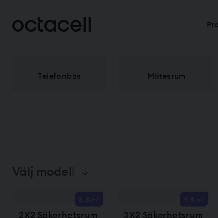
Pr
Telefonbås
Mötesrum
Välj modell
3.3 m²
4.8 m²
2X2 Säkerhetsrum
3X2 Säkerhetsrum