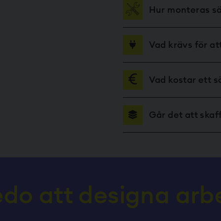
Hur monteras s
Vad krävs för a
Vad kostar ett 
Går det att ska
edo att designa ar