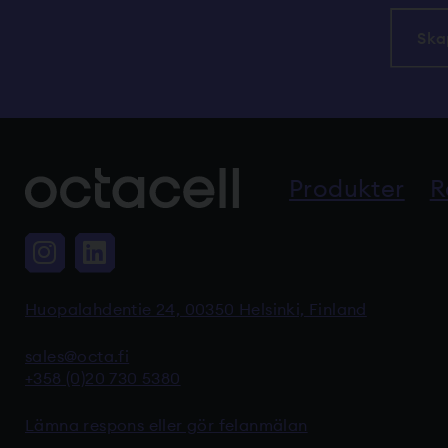
Ska
Produkter
R
Instagram, Linkki vie ulkoiseen p
LinkedIn, Linkki vie ulkoisee
Huopalahdentie 24, 00350 Helsinki, Finland
sales@octa.fi
+358 (0)20 730 5380
Lämna respons eller gör felanmälan