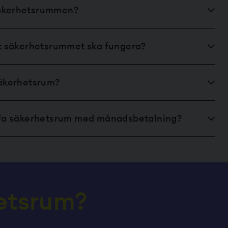
äkerhetsrummen?
tt säkerhetsrummet ska fungera?
säkerhetsrum?
ffa säkerhetsrum med månadsbetalning?
betsrum?