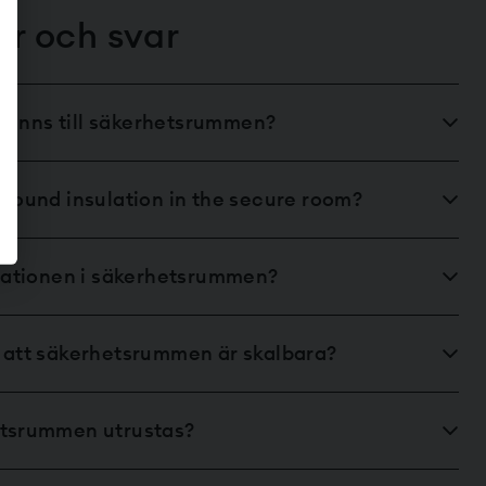
or och svar
s finns till säkerhetsrummen?
 sound insulation in the secure room?
ilationen i säkerhetsrummen?
 att säkerhetsrummen är skalbara?
etsrummen utrustas?