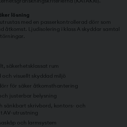
äkerhetsgranskningskriterierna (KATAKRI).
äker lösning
 utrustas med en passerkontrollerad dörr som
ad åtkomst. Ljudisolering i klass A skyddar samtal
störningar.
t, säkerhetsklassat rum
d och visuellt skyddad miljö
dörr för säker åtkomsthantering
 och justerbar belysning
och sänkbart skrivbord, kontors- och
t AV-utrustning
assaskåp och larmsystem