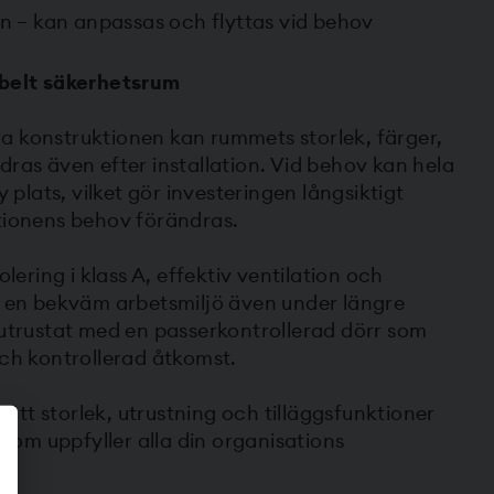
n – kan anpassas och flyttas vid behov
ibelt säkerhetsrum
a konstruktionen kan rummets storlek, färger,
dras även efter installation. Vid behov kan hela
y plats, vilket gör investeringen långsiktigt
tionens behov förändras.
olering i klass A, effektiv ventilation och
r en bekväm arbetsmiljö även under längre
 utrustat med en passerkontrollerad dörr som
och kontrollerad åtkomst.
 rätt storlek, utrustning och tilläggsfunktioner
g som uppfyller alla din organisations