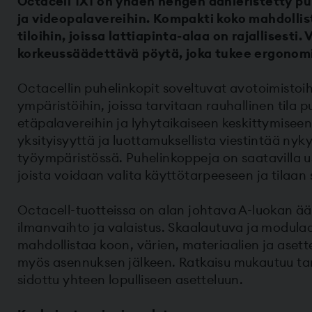
Octacell 1X1 on yhden hengen äänieristetty pu
ja videopalavereihin. Kompakti koko mahdollis
tiloihin, joissa lattiapinta-alaa on rajallisesti
korkeussäädettävä pöytä, joka tukee ergonomi
Octacellin puhelinkopit soveltuvat avotoimistoih
ympäristöihin, joissa tarvitaan rauhallinen tila p
etäpalavereihin ja lyhytaikaiseen keskittymisee
yksityisyyttä ja luottamuksellista viestintää nyk
työympäristössä. Puhelinkoppeja on saatavilla us
joista voidaan valita käyttötarpeeseen ja tilaan 
Octacell-tuotteissa on alan johtava A-luokan ää
ilmanvaihto ja valaistus. Skaalautuva ja modula
mahdollistaa koon, värien, materiaalien ja ase
myös asennuksen jälkeen. Ratkaisu mukautuu tarp
sidottu yhteen lopulliseen asetteluun.