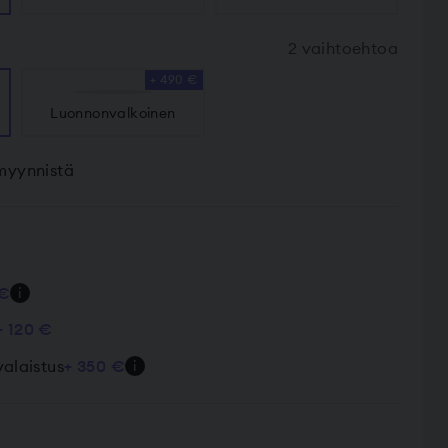
2 vaihtoehtoa
+ 490 €
Luonnon­valkoinen
 myynnistä
 €
i
+ 120 €
alaistus
+ 350 €
i