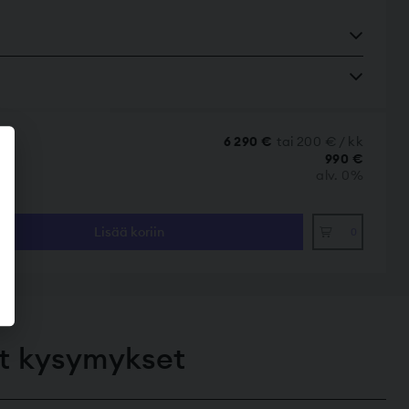
6 290 €
tai 200 € / kk
990 €
alv. 0%
Lisää koriin
0
yt kysymykset