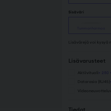
Sisäväri
Tumman­harmaa
Lisävärejä voi kysyä
Lisävarusteet
Aktiivituoli
+ 250
Datarasia (RJ45)
Videoneuvotteluv
Tiedot