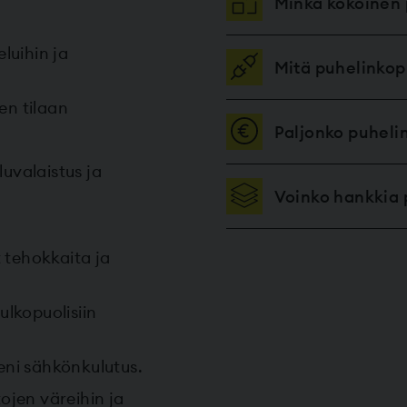
Minkä kokoinen 
luihin ja
Mitä puhelinkop
en tilaan
Paljonko puhel
luvalaistus ja
Voinko hankkia 
 tehokkaita ja
ulkopuolisiin
ieni sähkönkulutus.
tojen väreihin ja