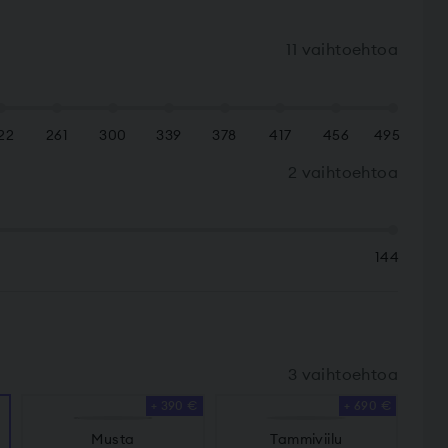
11 vaihtoehtoa
22
261
300
339
378
417
456
495
2 vaihtoehtoa
144
3 vaihtoehtoa
+ 390 €
+ 690 €
Musta
Tammiviilu