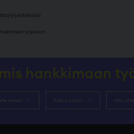
tilajärjestelmää
litsemaan sopivan
lmis hankkimaan t
ele omasi
Katso kaikki
Ota yht