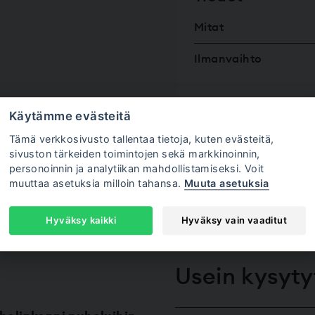
Mitat
Ilmanvaihto
Yhteensä
Käytämme evästeitä
Kokoonpano ja toimitus
Tämä verkkosivusto tallentaa tietoja, kuten evästeitä,
sivuston tärkeiden toimintojen sekä markkinoinnin,
personoinnin ja analytiikan mahdollistamiseksi. Voit
muuttaa asetuksia milloin tahansa.
Muuta asetuksia
Hyväksy kaikki
Hyväksy vain vaaditut
Usein kysyt