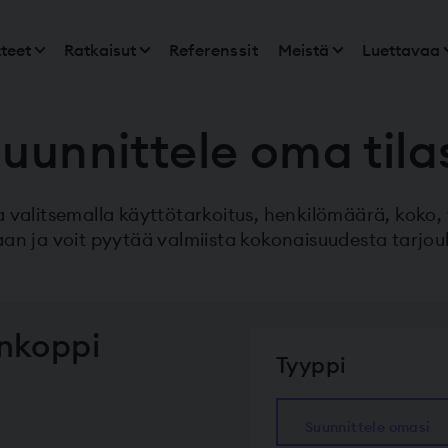
teet
Ratkaisut
Referenssit
Meistä
Luettavaa
uunnittele oma tila
ila valitsemalla käyttötarkoitus, henkilömäärä, koko, 
an ja voit pyytää valmiista kokonaisuudesta tarjou
inkoppi
Tyyppi
Suunnittele omasi