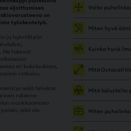
helinkoppi puheluihin
Voiko puhelinko
taa sijoittamisen
. Vakiovarusteena on
sta työskentelyä.
Miten hyvä ääni
in ja hybridityön
uheluihin,
Kuinka hyvä ilm
n. Ne tukevat
yaikaisessa
eissa eri kokoluokissa,
Mitä Octacell t
sopivin ratkaisu.
nieristys sekä tehokas
Mitä kalusteita 
arinen rakenne
ttelun muokkaamisen
eisiin, eikä ole
Miten puhelink