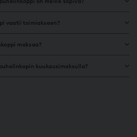
puhelinkoppi on meille sopiva?
pi vaatii toimiakseen?
inkoppi maksaa?
puhelinkopin kuukausimaksulla?