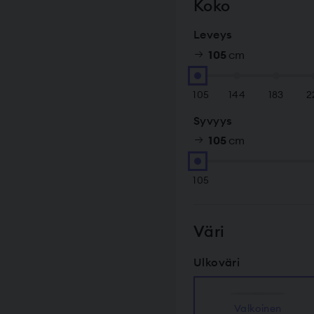
Koko
Leveys
105
cm
105
144
183
2
Syvyys
105
cm
105
Väri
Ulkoväri
Valkoinen