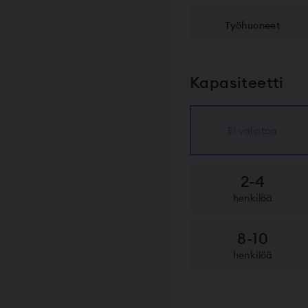
Työhuoneet
Kapasiteetti
Ei valintaa
2-4
henkilöä
8-10
henkilöä