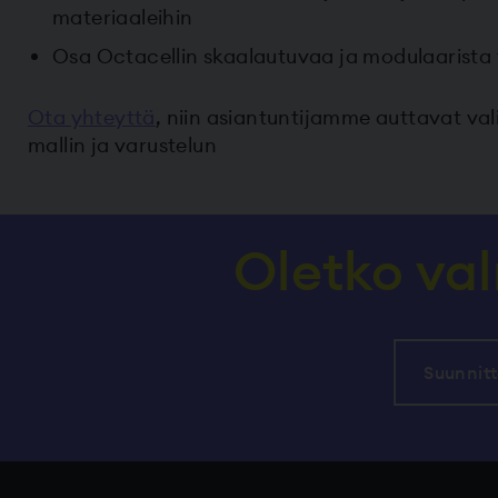
materiaaleihin
Osa Octacellin skaalautuvaa ja modulaarista 
Ota yhteyttä
, niin asiantuntijamme auttavat va
mallin ja varustelun
Oletko va
Suunnitt