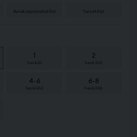
Asiakaspalvelu­tilat
Turvatilat
1
2
henkilö
henkilöä
4-6
6-8
henkilöä
henkilöä