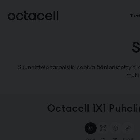
Tuot
S
Suunnittele tarpeisiisi sopiva äänieristetty t
muka
Octacell 1X1 Puhel
Kuva
2D
3D
Linkki