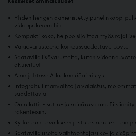
Keskeiset ominaisuudet
Yhden hengen äänieristetty puhelinkoppi puhe
videopalavereihin
Kompakti koko, helppo sijoittaa myös rajallise
Vakiovarusteena korkeussäädettävä pöytä
Saatavilla lisävarusteita, kuten videoneuvotte
aktiivituoli
Alan johtava A-luokan äänieristys
Integroitu ilmanvaihto ja valaistus, molemmat
säädettäviä
Oma lattia- katto- ja seinärakenne. Ei kiinnity 
rakenteisiin.
Kytketään tavalliseen pistorasiaan, erittäin p
Saatavilla useita vaihtoehtoja ulko- ja sisäpin