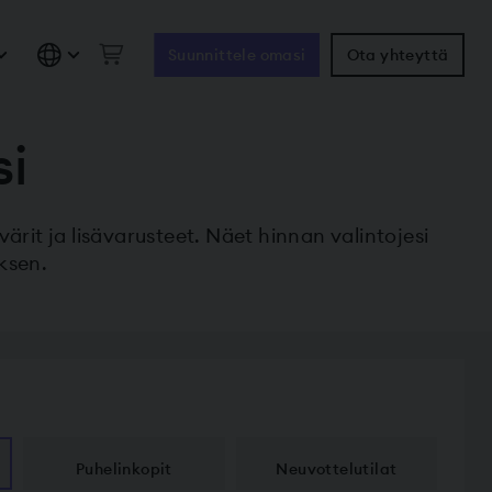
Suunnittele omasi
Ota yhteyttä
si
värit ja lisävarusteet. Näet hinnan valintojesi
ksen.
Puhelinkopit
Neuvottelu­tilat