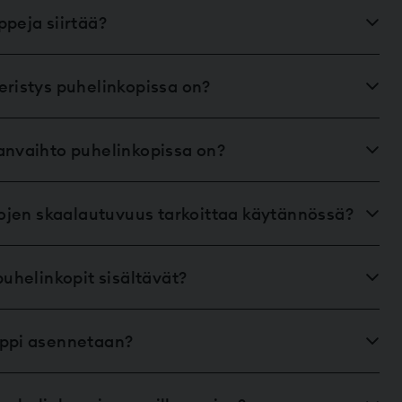
ppeja siirtää?
eristys puhelinkopissa on?
anvaihto puhelinkopissa on?
ilojen skaalautuvuus tarkoittaa käytännössä?
puhelinkopit sisältävät?
oppi asennetaan?