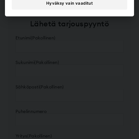
Hyväksy vain vaaditut
Lähetä tarjouspyyntö
Etunimi
(Pakollinen)
Sukunimi
(Pakollinen)
Sähköposti
(Pakollinen)
Puhelinnumero
Yritys
(Pakollinen)