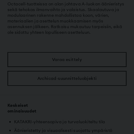
Octacell-tuotteissa on alan johtava A-luokan äänieristys
sekä tehokas ilmanvaihto ja valaistus. Skaalautuva ja
modulaarinen rakenne mahdollistaa koon, värien,
materiaalien ja asettelun muokkaamisen myös
asennuksen jälkeen. Ratkaisu mukautuu tarpeisiin, eikä
ole sidottu yhteen lopulliseen asetteluun.
Varaa esittely
Archicad-suunnitteluobjekti
Keskeiset
ominaisuud
KATAKRI-yhteensopiva ja turvaluokiteltu tila
Äänieristetty ja visuaalisesti suojattu ympäristö