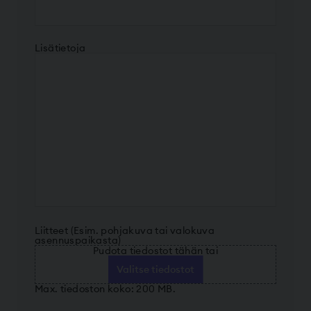
Lisätietoja
Liitteet (Esim. pohjakuva tai valokuva
asennuspaikasta)
Pudota tiedostot tähän tai
Valitse tiedostot
Max. tiedoston koko: 200 MB.