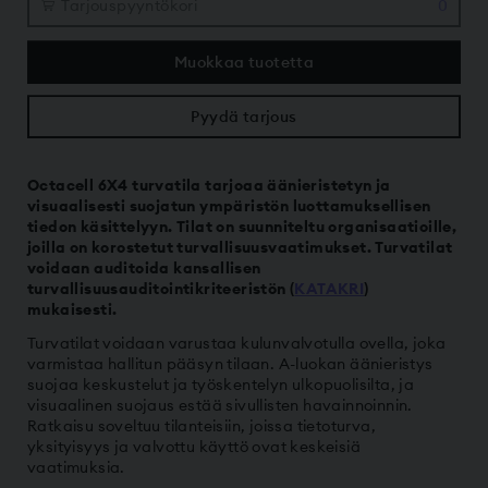
Tarjouspyyntö­kori
0
Muokkaa tuotetta
Pyydä tarjous
Octacell 6X4
turvatila tarjoaa äänieristetyn ja
visuaalisesti suojatun ympäristön luottamuksellisen
tiedon käsittelyyn. Tilat on suunniteltu organisaatioille,
joilla on korostetut turvallisuusvaatimukset. Turvatilat
voidaan auditoida kansallisen
turvallisuusauditointikriteeristön (
KATAKRI
)
mukaisesti.
Turvatilat voidaan varustaa kulunvalvotulla ovella, joka
varmistaa hallitun pääsyn tilaan. A-luokan äänieristys
suojaa keskustelut ja työskentelyn ulkopuolisilta, ja
visuaalinen suojaus estää sivullisten havainnoinnin.
Ratkaisu soveltuu tilanteisiin, joissa tietoturva,
yksityisyys ja valvottu käyttö ovat keskeisiä
vaatimuksia.