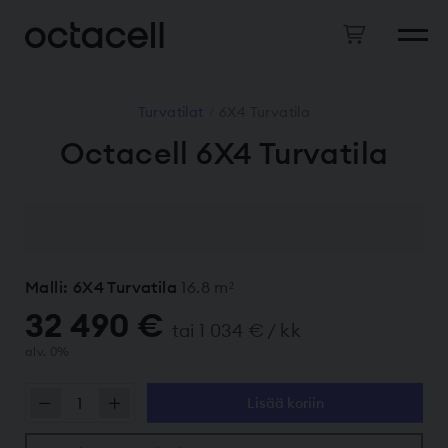
Turvatilat
6X4 Turvatila
/
Octacell 6X4 Turvatila
Malli: 6X4 Turvatila
16.8 m²
32 490 €
tai 1 034 € / kk
alv. 0%
Lisää koriin