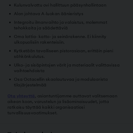
Kulunvalvottu ovi hallittuun pääsynhallintaan
Alan johtava A-luokan äänieristys
Integroitu ilmanvaihto ja valaistus, molemmat
tehokkaita ja säädettäviä
Oma lattia- katto- ja seinärakenne. Ei kiinnity
ulkopuolisiin rakenteisiin.
Kytketään tavalliseen pistorasiaan, erittäin pieni
sähkönkulutus.
Ulko- ja sisäpintojen värit ja materiaalit valittavissa
vaihtoehdoista
Osa Octacellin skaalautuvaa ja modulaarista
tilajärjestelmää
Ota yhteyttä
, asiantuntijamme auttavat valitsemaan
oikean koon, varustelun ja lisäominaisuudet, jotta
ratkaisu täyttää kaikki organisaatiosi
turvallisuusvaatimukset.