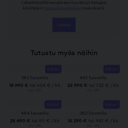
Lähettämällä lomakkeen hyväksyt tietojesi
käsittelyn
tietosuojaselosteen
mukaisesti.
Tutustu myös näihin
6.8 m²
8.8 m²
3X3 Turvatila
4X3 Turvatila
18 990 €
tai 604 € / kk
22 990 €
tai 732 € / kk
alv. 0%
alv. 0%
11.5 m²
4.8 m²
4X4 Turvatila
3X2 Turvatila
25 490 €
tai 811 € / kk
15 290 €
tai 487 € / kk
alv. 0%
alv. 0%