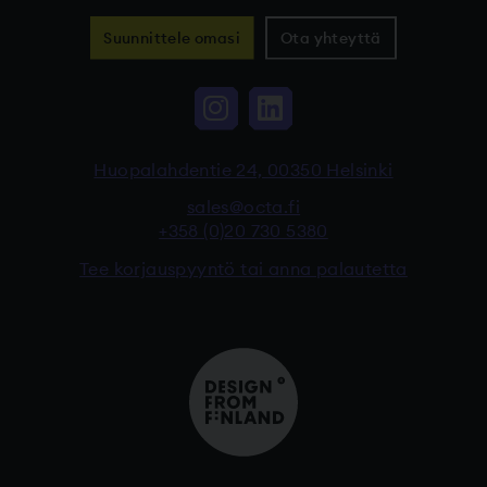
Suunnittele omasi
Ota yhteyttä
Instagram, Linkki vi
LinkedIn, Linkki
Huopalahdentie 24, 00350 Helsinki
sales@octa.fi
+358 (0)20 730 5380
Tee korjauspyyntö tai anna palautetta