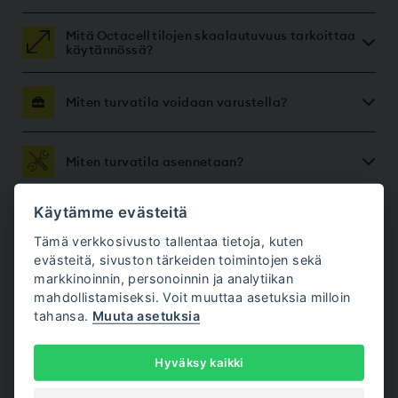
Mitä Octacell tilojen skaalautuvuus tarkoittaa
käytännössä?
Miten turvatila voidaan varustella?
Miten turvatila asennetaan?
Käytämme evästeitä
Mitä turvatila vaatii toimiakseen?
Tämä verkkosivusto tallentaa tietoja, kuten
evästeitä, sivuston tärkeiden toimintojen sekä
markkinoinnin, personoinnin ja analytiikan
Paljonko turvatila maksaa?
mahdollistamiseksi. Voit muuttaa asetuksia milloin
tahansa.
Muuta asetuksia
Voinko hankkia turvatilan kuukausimaksulla?
Hyväksy kaikki