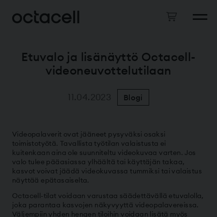
Etuvalo ja lisänäyttö Octacell-
videoneuvottelutilaan
11.04.2023
Blogi
Videopalaverit ovat jääneet pysyväksi osaksi
toimistotyötä. Tavallista työtilan valaistusta ei
kuitenkaan aina ole suunniteltu videokuvaa varten. Jos
valo tulee pääasiassa ylhäältä tai käyttäjän takaa,
kasvot voivat jäädä videokuvassa tummiksi tai valaistus
näyttää epätasaiselta.
Octacell-tilat voidaan varustaa säädettävällä etuvalolla,
joka parantaa kasvojen näkyvyyttä videopalavereissa.
Väljempiin yhden hengen tiloihin voidaan lisätä myös