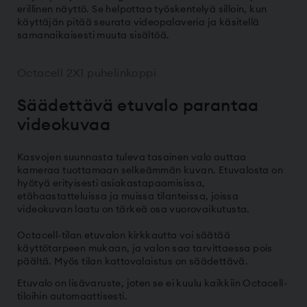
erillinen näyttö. Se helpottaa työskentelyä silloin, kun
käyttäjän pitää seurata videopalaveria ja käsitellä
samanaikaisesti muuta sisältöä.
Octacell 2X1 puhelinkoppi
Säädettävä etuvalo parantaa
videokuvaa
Kasvojen suunnasta tuleva tasainen valo auttaa
kameraa tuottamaan selkeämmän kuvan. Etuvalosta on
hyötyä erityisesti asiakastapaamisissa,
etähaastatteluissa ja muissa tilanteissa, joissa
videokuvan laatu on tärkeä osa vuorovaikutusta.
Octacell-tilan etuvalon kirkkautta voi säätää
käyttötarpeen mukaan, ja valon saa tarvittaessa pois
päältä. Myös tilan kattovalaistus on säädettävä.
Etuvalo on lisävaruste, joten se ei kuulu kaikkiin Octacell-
tiloihin automaattisesti.