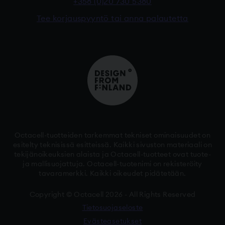
+358 (0)20 730 5380
Tee korjauspyyntö tai anna palautetta
Octacell-tuotteiden tarkemmat tekniset ominaisuudet on
esitelty teknisissä esitteissä. Kaikki sivuston materiaali on
tekijänoikeuksien alaista ja Octacell-tuotteet ovat tuote-
ja mallisuojattuja. Octacell-tuotenimi on rekisteröity
tavaramerkki. Kaikki oikeudet pidätetään.
Copyright © Octacell 2026 - All Rights Reserved
Tietosuojaseloste
Evästeasetukset