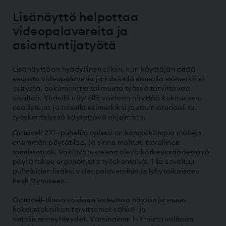
Lisänäyttö helpottaa
videopalavereita ja
asiantuntijatyötä
Lisänäyttö on hyödyllinen silloin, kun käyttäjän pitää
seurata videopalaveria ja käsitellä samalla esimerkiksi
esitystä, dokumenttia tai muuta työssä tarvittavaa
sisältöä. Yhdellä näytöllä voidaan näyttää kokouksen
osallistujat ja toisella esimerkiksi jaettu materiaali tai
työskentelyssä käytettävä ohjelmisto.
Octacell 2X1
-puhelinkopissa on kompaktimpia malleja
enemmän pöytätilaa, ja sinne mahtuu tavallinen
toimistotuoli. Vakiovarusteena oleva korkeussäädettävä
pöytä tukee ergonomista työskentelyä. Tila soveltuu
puheluiden lisäksi videopalavereihin ja lyhytaikaiseen
keskittymiseen.
Octacell-tilaan voidaan toteuttaa näytön ja muun
kokoustekniikan tarvitsemat sähkö- ja
tietoliikenneyhteydet. Varsinainen laitteisto valitaan