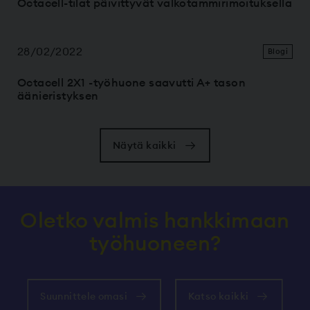
Octacell-tilat päivittyvät valkotammirimoituksella
28/02/2022
Blogi
Octacell 2X1 -työhuone saavutti A+ tason
äänieristyksen
Näytä kaikki
Oletko valmis hankkimaan
työhuoneen?
Suunnittele omasi
Katso kaikki