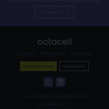
Ota yhteyttä
Tuotteet
Referenssit
Lataukset
Suunnittele omasi
Ota yhteyttä
Instagram, Linkki vi
LinkedIn, Linkki
Huopalahdentie 24, 00350 Helsinki
sales@octa.fi