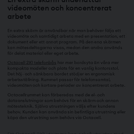
videomöten och koncentrerat
arbete
En extra skärm är användbar när man behöver följa ett
videomöte och samtidigt arbeta med en presentation, ett
dokument eller ett annat program. På den ena skärmen
kan mötesdeltagarna visas, medan den andra används
för delat material eller eget arbete.
Octacell 2X1 telefonbås
har mer bordsyta än våra mer
kompakta modeller och plats för en vanlig kontorsstol.
Det höj- och sänkbara bordet stödjer en ergonomisk
arbetsställning. Rummet passar för telefonsamtal,
videomöten och kortare perioder av koncentrerat arbete.
Octacellrummet kan förberedas med de el- och
dataanslutningar som behövs för en skärm och annan
mötesteknik. Själva utrustningen väljs efter kundens
behov. Kunden kan använda sin befintliga utrustning eller
köpa den utrustning som behövs via Octacell.