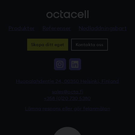
Produkter
Referenser
Nedladdningsbart
Skapa ditt eget
Kontakta oss
Instagram, Linkki vi
LinkedIn, Linkki
Huopalahdentie 24, 00350 Helsinki, Finland
sales@octa.fi
+358 (0)20 730 5380
Lämna respons eller gör felanmälan