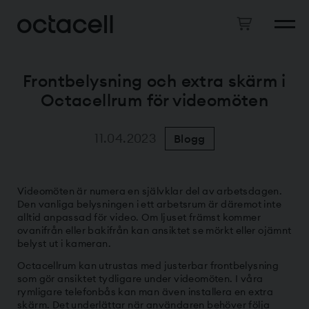
Frontbelysning och extra skärm i
Octacellrum för videomöten
11.04.2023
Blogg
Videomöten är numera en självklar del av arbetsdagen.
Den vanliga belysningen i ett arbetsrum är däremot inte
alltid anpassad för video. Om ljuset främst kommer
ovanifrån eller bakifrån kan ansiktet se mörkt eller ojämnt
belyst ut i kameran.
Octacellrum kan utrustas med justerbar frontbelysning
som gör ansiktet tydligare under videomöten. I våra
rymligare telefonbås kan man även installera en extra
skärm. Det underlättar när användaren behöver följa