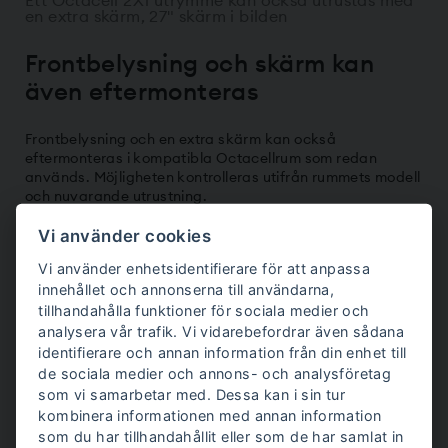
Ett Octacell 2X1 utrymme kan också utrustas med
en extra skärm, 27" skärm i bilden
Frontbelysning och skärm kan
även eftermonteras
Frontbelysning och en extra skärm kan också
eftermonteras i kompatibla Octacellrum som redan
används. Möjligheten kontrolleras utifrån rummets modell
och nuvarande utrustning.
När ett befintligt rum ska anpassas bättre för videomöten
Vi använder cookies
eller koncentrerat arbete kontrollerar vi:
Vi använder enhetsidentifierare för att anpassa
om frontbelysning passar modellen
innehållet och annonserna till användarna,
tillhandahålla funktioner för sociala medier och
vilken skärmstorlek som ryms i rummet
analysera vår trafik. Vi vidarebefordrar även sådana
vilka fästen och anslutningar som behövs
identifierare och annan information från din enhet till
om uppdateringen kan göras där rummet står
de sociala medier och annons- och analysföretag
som vi samarbetar med. Dessa kan i sin tur
Läs mer om våra
telefonbås för kontor
och de olika
kombinera informationen med annan information
storlekarna och tillvalen.
som du har tillhandahållit eller som de har samlat in