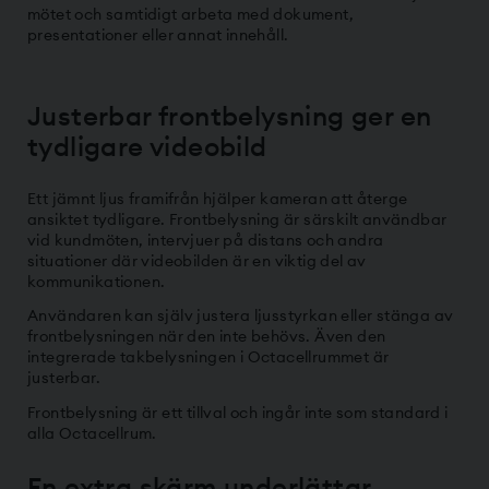
mötet och samtidigt arbeta med dokument,
presentationer eller annat innehåll.
Justerbar frontbelysning ger en
tydligare videobild
Ett jämnt ljus framifrån hjälper kameran att återge
ansiktet tydligare. Frontbelysning är särskilt användbar
vid kundmöten, intervjuer på distans och andra
situationer där videobilden är en viktig del av
kommunikationen.
Användaren kan själv justera ljusstyrkan eller stänga av
frontbelysningen när den inte behövs. Även den
integrerade takbelysningen i Octacellrummet är
justerbar.
Frontbelysning är ett tillval och ingår inte som standard i
alla Octacellrum.
En extra skärm underlättar