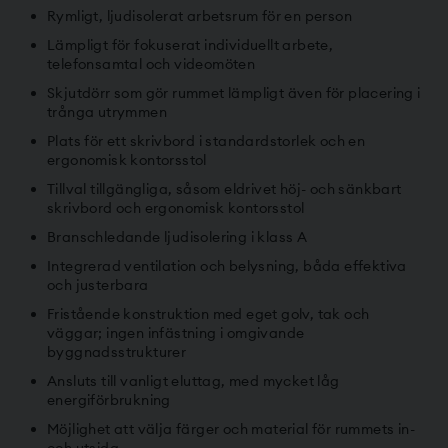
Rymligt, ljudisolerat arbetsrum för en person
Lämpligt för fokuserat individuellt arbete,
telefonsamtal och videomöten
Skjutdörr som gör rummet lämpligt även för placering i
trånga utrymmen
Plats för ett skrivbord i standardstorlek och en
ergonomisk kontorsstol
Tillval tillgängliga, såsom eldrivet höj- och sänkbart
skrivbord och ergonomisk kontorsstol
Branschledande ljudisolering i klass A
Integrerad ventilation och belysning, båda effektiva
och justerbara
Fristående konstruktion med eget golv, tak och
väggar; ingen infästning i omgivande
byggnadsstrukturer
Ansluts till vanligt eluttag, med mycket låg
energiförbrukning
Möjlighet att välja färger och material för rummets in-