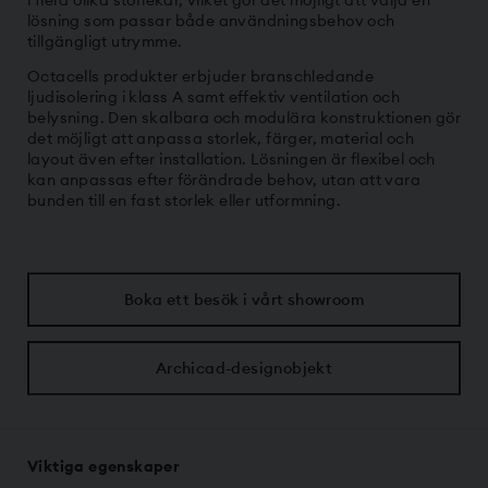
i flera olika storlekar, vilket gör det möjligt att välja en
lösning som passar både användningsbehov och
tillgängligt utrymme.
Octacells produkter erbjuder branschledande
ljudisolering i klass A samt effektiv ventilation och
belysning. Den skalbara och modulära konstruktionen gör
det möjligt att anpassa storlek, färger, material och
layout även efter installation. Lösningen är flexibel och
kan anpassas efter förändrade behov, utan att vara
bunden till en fast storlek eller utformning.
Boka ett besök i vårt showroom
Archicad-designobjekt
Viktiga egenskaper