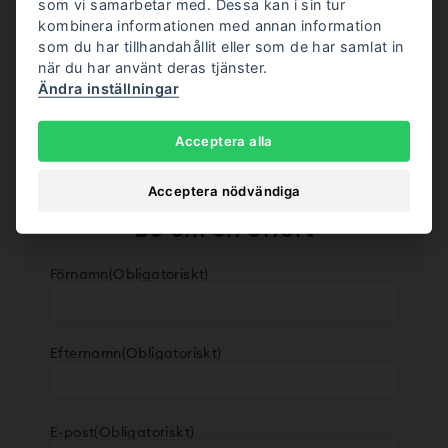
som vi samarbetar med. Dessa kan i sin tur
kombinera informationen med annan information
Går det att skaffa arbetsrum med
som du har tillhandahållit eller som de har samlat in
månadsbetalning?
när du har använt deras tjänster.
Ändra inställningar
Acceptera alla
Acceptera nödvändiga
Be om en offert
Förnamn
(Obligatoriskt)
Efternamn
(Obligatoriskt)
E-post
(Obligatoriskt)