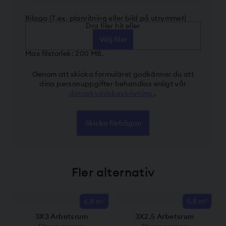
Bilaga (T.ex. planritning eller bild på utrymmet)
Dra filer hit eller
Välj filer
Max filstorlek: 200 MB.
Genom att skicka formuläret godkänner du att
dina personuppgifter behandlas enligt vår
dataskyddsbeskrivning.
.
Fler alternativ
6.8 m²
5.8 m²
3X3 Arbetsrum
3X2,5 Arbetsrum