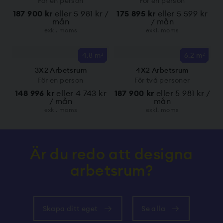
För en person
För en person
187 900 kr
eller 5 981 kr /
175 895 kr
eller 5 599 kr
mån
/ mån
exkl. moms
exkl. moms
4.8 m²
6.2 m²
3X2 Arbetsrum
4X2 Arbetsrum
För en person
För två personer
148 996 kr
eller 4 743 kr
187 900 kr
eller 5 981 kr /
/ mån
mån
exkl. moms
exkl. moms
Är du redo att designa
arbetsrum?
Skapa ditt eget
Se alla