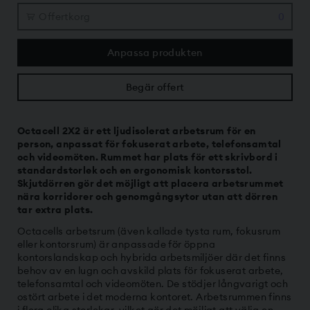
Offertkorg
0
Anpassa produkten
Begär offert
Octacell 2X2 är ett ljudisolerat arbetsrum för en
person, anpassat för fokuserat arbete, telefonsamtal
och videomöten. Rummet har plats för ett skrivbord i
standardstorlek och en ergonomisk kontorsstol.
Skjutdörren gör det möjligt att placera arbetsrummet
nära korridorer och genomgångsytor utan att dörren
tar extra plats.
Octacells arbetsrum (även kallade tysta rum, fokusrum
eller kontorsrum) är anpassade för öppna
kontorslandskap och hybrida arbetsmiljöer där det finns
behov av en lugn och avskild plats för fokuserat arbete,
telefonsamtal och videomöten. De stödjer långvarigt och
ostört arbete i det moderna kontoret. Arbetsrummen finns