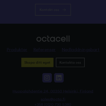
Kontakt oss
Produkter
Referenser
Nedladdningsbart
Skapa ditt eget
Kontakta oss
Instagram, Linkki vi
LinkedIn, Linkki
Huopalahdentie 24, 00350 Helsinki, Finland
sales@octa.fi
+358 (0)20 730 5380