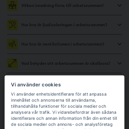
Vilken inredning finns till arbetsrummen?
Hur bra är ljudisoleringen i arbetsrummen?
Hur bra är ventilationen i arbetsrummen?
Vad betyder att arbetsrummen är skalbara?
Hur monteras arbetsrummen?
Vi använder cookies
Vi använder enhetsidentifierare för att anpassa
innehållet och annonserna till användarna,
Vad krävs för att arbetsrummet ska fungera?
tillhandahålla funktioner för sociala medier och
analysera vår trafik. Vi vidarebefordrar även sådana
identifierare och annan information från din enhet till
Vad kostar ett arbetsrum?
de sociala medier och annons- och analysföretag