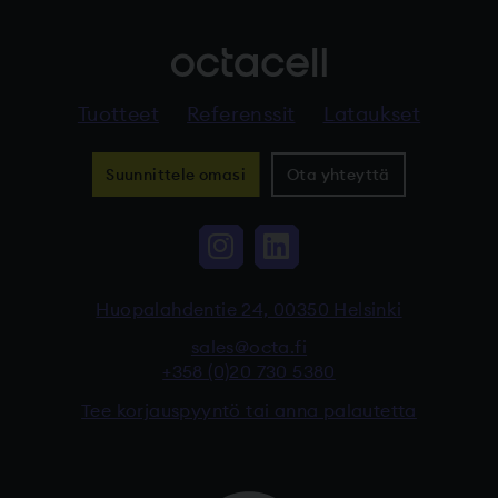
Tuotteet
Referenssit
Lataukset
Suunnittele omasi
Ota yhteyttä
Instagram, Linkki vi
LinkedIn, Linkki
Huopalahdentie 24, 00350 Helsinki
sales@octa.fi
+358 (0)20 730 5380
Tee korjauspyyntö tai anna palautetta