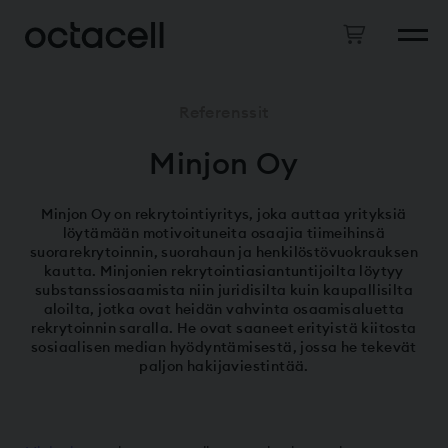
Referenssit
Minjon Oy
Minjon Oy on rekrytointiyritys, joka auttaa yrityksiä
löytämään motivoituneita osaajia tiimeihinsä
suorarekrytoinnin, suorahaun ja henkilöstövuokrauksen
kautta. Minjonien rekrytointiasiantuntijoilta löytyy
substanssiosaamista niin juridisilta kuin kaupallisilta
aloilta, jotka ovat heidän vahvinta osaamisaluetta
rekrytoinnin saralla. He ovat saaneet erityistä kiitosta
sosiaalisen median hyödyntämisestä, jossa he tekevät
paljon hakijaviestintää.