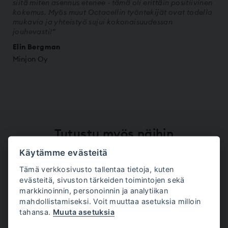
siitä miten asennus etenee - tämä oli erittäin positiivinen
kokemus. Myös muut Octacellin työntekijät ovat todella
mukavia ja yhteistyö sujui kokonaisuudessan
jouhevasti!”
Elin Bergman
Minjon Oy
Tutustu myös näihin
Käytämme evästeitä
Tämä verkkosivusto tallentaa tietoja, kuten
Visma
evästeitä, sivuston tärkeiden toimintojen sekä
markkinoinnin, personoinnin ja analytiikan
mahdollistamiseksi. Voit muuttaa asetuksia milloin
Marimekko
tahansa.
Muuta asetuksia