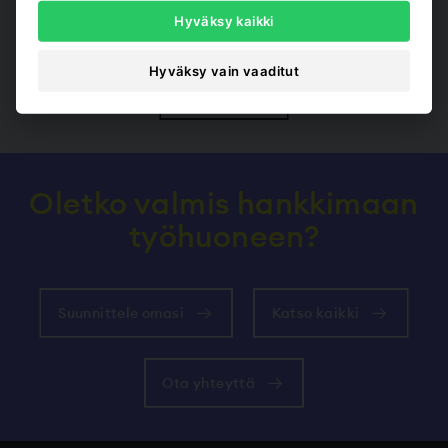
Hyväksy kaikki
Sponda
Hyväksy vain vaaditut
Näytä kaikki
Oletko valmis hankkimaan
työhuoneen?
Suunnittele omasi
Katso kaikki
Ota yhteyttä