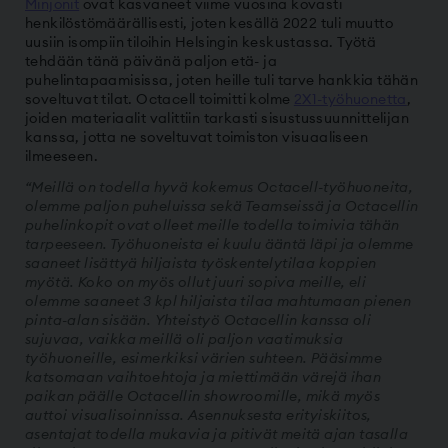
Minjonit
ovat kasvaneet viime vuosina kovasti
henkilöstömäärällisesti, joten kesällä 2022 tuli muutto
uusiin isompiin tiloihin Helsingin keskustassa. Työtä
tehdään tänä päivänä paljon etä- ja
puhelintapaamisissa, joten heille tuli tarve hankkia tähän
soveltuvat tilat. Octacell toimitti kolme
2X1-työhuonetta
,
joiden materiaalit valittiin tarkasti sisustussuunnittelijan
kanssa, jotta ne soveltuvat toimiston visuaaliseen
ilmeeseen.
“Meillä on todella hyvä kokemus Octacell-työhuoneita,
olemme paljon puheluissa sekä Teamseissä ja Octacellin
puhelinkopit ovat olleet meille todella toimivia tähän
tarpeeseen. Työhuoneista ei kuulu ääntä läpi ja olemme
saaneet lisättyä hiljaista työskentelytilaa koppien
myötä. Koko on myös ollut juuri sopiva meille, eli
olemme saaneet 3 kpl hiljaista tilaa mahtumaan pienen
pinta-alan sisään. Yhteistyö Octacellin kanssa oli
sujuvaa, vaikka meillä oli paljon vaatimuksia
työhuoneille, esimerkiksi värien suhteen. Pääsimme
katsomaan vaihtoehtoja ja miettimään värejä ihan
paikan päälle Octacellin showroomille, mikä myös
auttoi visualisoinnissa. Asennuksesta erityiskiitos,
asentajat todella mukavia ja pitivät meitä ajan tasalla