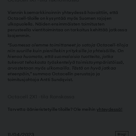
Viennin koemarkkinoinnin yhteydessä havaittiin, että
Octacell-tiloille on kysyntää myös Suomen rajojen
ulkopuolella. Näiden ensimmäisten toimitusten
perusteella vientitoimintaa on tarkoitus kehittää jatkossa
laajemmin.
“Suomessa olemme toimittaneet jo satoja Octacell-tiloja
niin suurille kuin pienillekin yrityksille ja yhteisöille. On
hienoa huomata, että suomalaisia tuotteita, jotka
tukevat tehokasta työskentelyä toimistoympäristöissä,
arvostetaan myös ulkomailla. Tästä on hyvä jatkaa
eteenpäin,”
summaa Octacellin perustaja ja
toimitusjohtaja Antti Sundqvist.
Octacell 2X1 -tila Ranskassa
Tarvetta äänieristetyille tiloille? Ole meihin
yhteydessä!
11/04/2023
Blogi