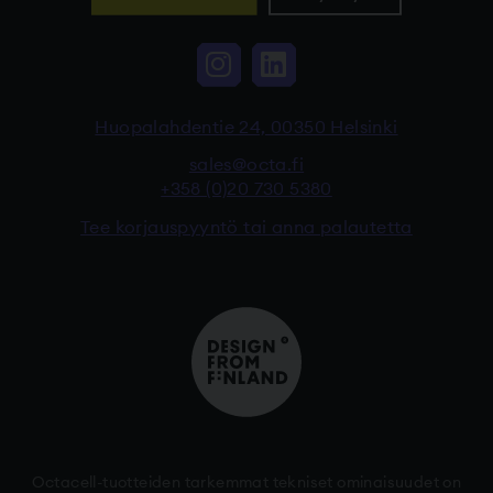
Instagram, Linkki vi
LinkedIn, Linkki
Huopalahdentie 24, 00350 Helsinki
sales@octa.fi
+358 (0)20 730 5380
Tee korjauspyyntö tai anna palautetta
Octacell-tuotteiden tarkemmat tekniset ominaisuudet on