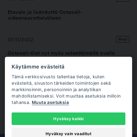
Etuvalo ja lisänäyttö Octacell-
videoneuvottelutilaan
07/11/2022
Blogi
Octacell-tilat nyt myös esteettömällä ovella
Käytämme evästeitä
28/02/2022
Blogi
Tämä verkkosivusto tallentaa tietoja, kuten
evästeitä, sivuston tärkeiden toimintojen sekä
Octacell 2X1 -työhuone saavutti A+ tason
markkinoinnin, personoinnin ja analytiikan
äänieristyksen
mahdollistamiseksi. Voit muuttaa asetuksia milloin
tahansa.
Muuta asetuksia
Näytä kaikki
Hyväksy kaikki
Hyväksy vain vaaditut