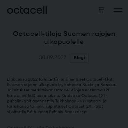
Octacell-tiloja Suomen rajojen
ulkopuolelle
30.09.2022
Blogi
Elokuussa 2022 toimitettiin ensimmäiset Octacell-tilat
Suomen rajojen ulkopuolelle, kohteina Ruotsi ja Ranska.
Toimitukset merkitsivät Octacell-tilojen ensimmäisiä
kansainvälisiä asennuksia. Ruotsissa Octacell
1X1 -
puhelinkopit
asennettiin Tukholman keskustaan, ja
Ranskassa tammiviilupintaiset Octacell
2X1 -tilat
sijoitettiin Béthuneen Pohjois-Ranskassa.
Octacell 1X1 -tila Tukholmassa