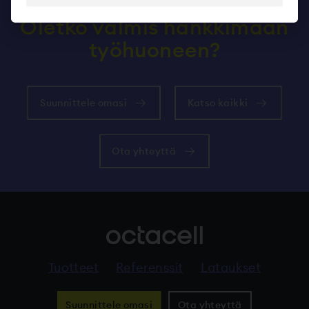
Oletko valmis hankkimaan
työhuoneen?
Suunnittele omasi
Katso kaikki
Ota yhteyttä
Tuotteet
Referenssit
Lataukset
Suunnittele omasi
Ota yhteyttä