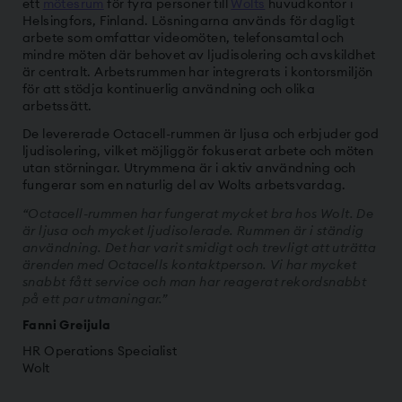
ett
mötesrum
för fyra personer till
Wolts
huvudkontor i
Helsingfors, Finland. Lösningarna används för dagligt
arbete som omfattar videomöten, telefonsamtal och
mindre möten där behovet av ljudisolering och avskildhet
är centralt. Arbetsrummen har integrerats i kontorsmiljön
för att stödja kontinuerlig användning och olika
arbetssätt.
De levererade Octacell-rummen är ljusa och erbjuder god
ljudisolering, vilket möjliggör fokuserat arbete och möten
utan störningar. Utrymmena är i aktiv användning och
fungerar som en naturlig del av Wolts arbetsvardag.
“Octacell-rummen har fungerat mycket bra hos Wolt. De
är ljusa och mycket ljudisolerade. Rummen är i ständig
användning. Det har varit smidigt och trevligt att uträtta
ärenden med Octacells kontaktperson. Vi har mycket
snabbt fått service och man har reagerat rekordsnabbt
på ett par utmaningar.”
Fanni Greijula
HR Operations Specialist
Wolt