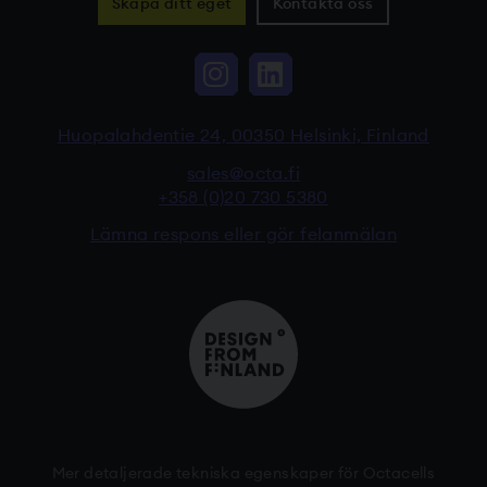
Skapa ditt eget
Kontakta oss
Instagram, Linkki vi
LinkedIn, Linkki
Huopalahdentie 24, 00350 Helsinki, Finland
sales@octa.fi
+358 (0)20 730 5380
Lämna respons eller gör felanmälan
Mer detaljerade tekniska egenskaper för Octacells