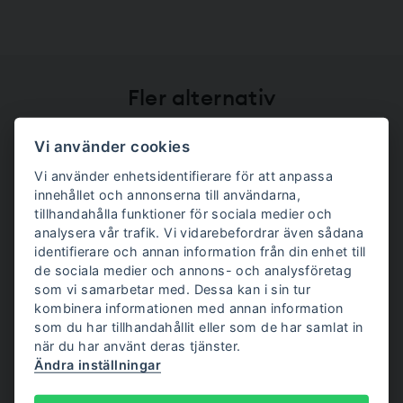
Fler alternativ
Vi använder cookies
Halton, Kista
Vi använder enhetsidentifierare för att anpassa
innehållet och annonserna till användarna,
tillhandahålla funktioner för sociala medier och
Gymnastik- och idrottshögskolan (GIH)
analysera vår trafik. Vi vidarebefordrar även sådana
identifierare och annan information från din enhet till
de sociala medier och annons- och analysföretag
Visma
som vi samarbetar med. Dessa kan i sin tur
kombinera informationen med annan information
som du har tillhandahållit eller som de har samlat in
när du har använt deras tjänster.
Visa alla
Ändra inställningar