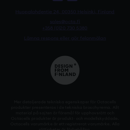
Huopalahdentie 24, 00350 Helsinki, Finland
sales@octa.fi
+358 (0)20 730 5380
Lämna respons eller gör felanmälan
Mer detaljerade tekniska egenskaper för Octacells
produkter presenteras i de tekniska broschyrerna. Allt
material på sajten är föremål för upphovsrätt och
Octacells produkter är produkt- och modellskyddade.
Octacells varumärke är ett registrerat varumärke. Alla
rättigheter är förbehållna.