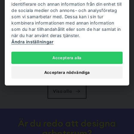
identifierare och annan information från din enhet till
22/05/2026
de sociala medier och annons- och analysföretag
Blogg
som vi samarbetar med. Dessa kan i sin tur
kombinera informationen med annan information
Så väljer du rätt kontorspodd för ditt företag – en
guide för 2026
som du har tillhandahållit eller som de har samlat in
när du har använt deras tjänster.
Ändra inställningar
23/04/2026
Blogg
Acceptera alla
Tysta rum på kontor ökar produktiviteten – vad
orsakar mest buller på jobbet?
Acceptera nödvändiga
Visa alla
Är du redo att designa
arbetsrum?